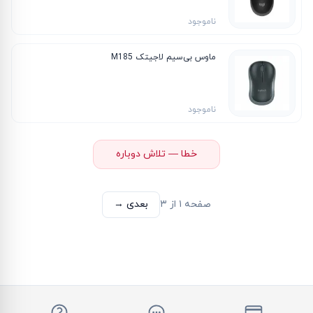
ناموجود
ماوس بی‌سیم لاجیتک M185
ناموجود
خطا — تلاش دوباره
صفحه
۱
از
۳
بعدی →