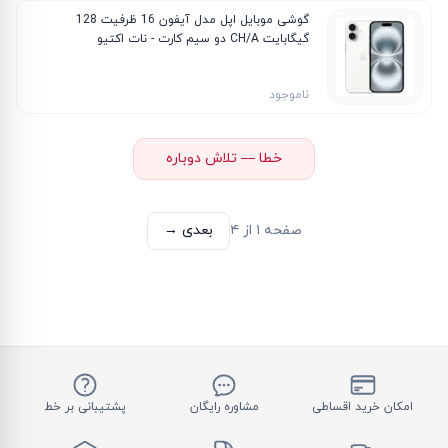
گوشی موبایل اپل مدل آیفون 16 ظرفیت 128
گیگابایت CH/A دو سیم‌ کارت - نات اکتیو
ناموجود
خطا — تلاش دوباره
صفحه
۱
از
۴
بعدی →
امکان خرید اقساطی
مشاوره رایگان
پشتیبانی بر خط