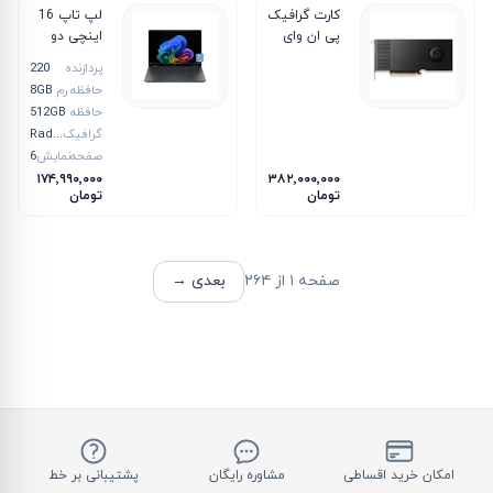
کارت گرافیک
لپ تاپ 16
پی‌ ان‌ وای
اینچی دو
مدل NVIDIA
کاربره اچ پی
پردازنده
220
RTX 4000
مدل
حافظه رم
8GB
OmniBook
Ada
حافظه
512GB
X Flip 16
Generation
گرافیک
Radeon 740M
BE0005CL
20GB
صفحه‌نمایش
16 اینچ
Ryzen 5-
۱۷۴٬۹۹۰٬۰۰۰
۳۸۲٬۰۰۰٬۰۰۰
220 8GB
تومان
تومان
512GB SSD
AMD
Radeon
صفحه
۱
از
۲۶۴
بعدی →
امکان خرید اقساطی
مشاوره رایگان
پشتیبانی بر خط