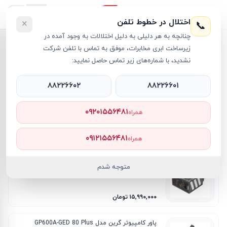
اختلال در خطوط تلفن
×
📞
چنانچه به هر دلیلی به دلیل اختلالات به وجود آمده در
زیرساخت ابری مخابرات، موفق به تماس با تلفن شرکت
خانه
/
پاور - Power
نشدید، با شماره‌های زیر تماس حاصل نمایید:
پاور - Power
۸۸۲۲۶۶۰۲
۸۸۲۲۶۶۰۱
فیلترها
۰۹۲۰۱۵۵۶۴۸۱
همراه
۴۲
محصول
جدیدترین
ارزان‌ترین
گران‌ترین
پرفروش‌ترین
۰۹۱۲۱۵۵۶۴۸۱
همراه
پاور کامپیوتر گرین مدل GP800A-GED 80 Plus
متوجه شدم
Bronze توان 800 وات
۱۵٬۹۹۰٬۰۰۰ تومان
پاور کامپیوتر گرین مدل GP600A-GED 80 Plus