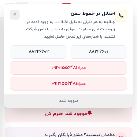
اختلال در خطوط تلفن
×
📞
چنانچه به هر دلیلی به دلیل اختلالات به وجود آمده در
خانه
›
لپ تاپ Nitro
›
لپ تاپ 15.6 اینچی ایسر مدل Acer Nitro V15 ANV15-51-75GF i7 16GB 1TB SSD 8GB RTX4060
زیرساخت ابری مخابرات، موفق به تماس با تلفن شرکت
نشدید، با شماره‌های زیر تماس حاصل نمایید:
۸۸۲۲۶۶۰۲
۸۸۲۲۶۶۰۱
لپ تاپ Nitro
Acer
کد کالا
RT26117
۰۹۲۰۱۵۵۶۴۸۱
همراه
۰ تومان
۰۹۱۲۱۵۵۶۴۸۱
همراه
ناموجود
ناموجود
متوجه شدم
🔔
موجود شد، خبرم کن
مطمئن نیستید؟ مشاورهٔ رایگان بگیرید