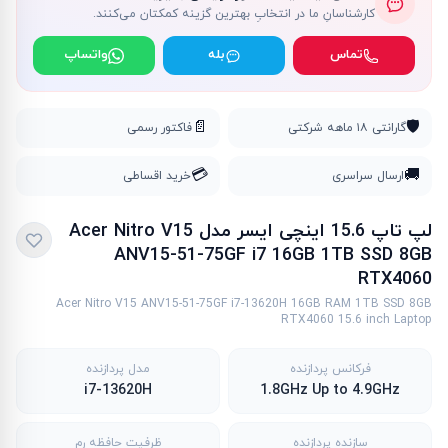
کارشناسانِ ما در انتخابِ بهترین گزینه کمکتان می‌کنند.
تماس
بله
واتساپ
📄
🛡️
گارانتی ۱۸ ماهه شرکتی
فاکتور رسمی
💳
🚚
ارسال سراسری
خرید اقساطی
لپ تاپ 15.6 اینچی ایسر مدل Acer Nitro V15
ANV15-51-75GF i7 16GB 1TB SSD 8GB
RTX4060
Acer Nitro V15 ANV15-51-75GF i7-13620H 16GB RAM 1TB SSD 8GB
RTX4060 15.6 inch Laptop
فرکانس پردازنده
مدل پردازنده
i7-13620H
1.8GHz Up to 4.9GHz
سازنده پردازنده
ظرفیت حافظه رم