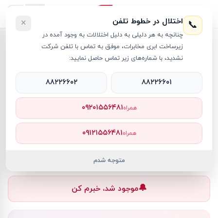
اختلال در خطوط تلفن
×
📞
چنانچه به هر دلیلی به دلیل اختلالات به وجود آمده در
خانه
›
گوشی موبایل سامسونگ
›
زیرساخت ابری مخابرات، موفق به تماس با تلفن شرکت
گوشی موبايل سامسونگ مدل A04e دو سیم کارت ظرفیت 32 گیگابایت رم 3 گیگابایت
نشدید، با شماره‌های زیر تماس حاصل نمایید:
۸۸۲۲۶۶۰۲
۸۸۲۲۶۶۰۱
۰۹۲۰۱۵۵۶۴۸۱
همراه
گوشی موبایل سامسونگ
Samsung
کد کالا
RT13800
۰۹۱۲۱۵۵۶۴۸۱
همراه
۰ تومان
ناموجود
ناموجود
متوجه شدم
🔔
موجود شد، خبرم کن