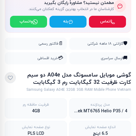
مطمئن نیستید؟ مشاورهٔ رایگان بگیرید
کارشناسانِ ما در انتخابِ بهترین گزینه کمکتان می‌کنند.
تماس
بله
واتساپ
📄
🛡️
گارانتی ۱۸ ماهه شرکتی
فاکتور رسمی
💳
🚚
ارسال سراسری
خرید اقساطی
گوشی موبايل سامسونگ مدل A04e دو سیم
کارت ظرفیت 32 گیگابایت رم 3 گیگابایت
Samsung Galaxy A04E 32GB 3GB RAM Mobile Phone Vietnam
مدل پردازنده
ظرفیت حافظه رم
MediaTek MT6765 Helio P35 / 4 هسته 2.3 گیگاهرتز Cortex-A53 و 4 هسته 1.8 گیگاهرتز Cortex-A53
4GB
اندازه صفحه نمایش
نوع صفحه نمایش
6.5 اینچ
PLS LCD