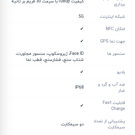
کیفیت 1080pبا سرعت 30 فریم بر ثانیه
برداری
شبکه اینترنت
5G
امکان NFC
✔
جهت نما GPS
✔
سنسور ها
Face ID، ژیروسکوپ، سنسور مجاورت،
شتاب سنج، فشارسنج، قطب نما
رادیو
✔
ضد آب و گرد و
IP68
غبار
قابلیت Fast
✔
Charge
پشتیبانی از تعداد
دو سیمکارت
سیمکارت