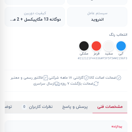
سیستم عامل
کیفیت دوربین
اندروید
دوگانه 13 مگاپیکسل + 2 مگاپیکسل
انتخاب رنگ
آبی
سفید
قرمز
مشکی
#212121
#F44336
#F5F5F5
#2196F3
ضمانت اصالت کالا
گارانتی ۱۸ ماهه شرکتی
فاکتور رسمی و معتبر
ضمانت بازگشت ۷ روزه
ارسال سراسری
مشخصات فنی
پرسش و پاسخ
نظرات کاربران
توضیح
0
پردازنده