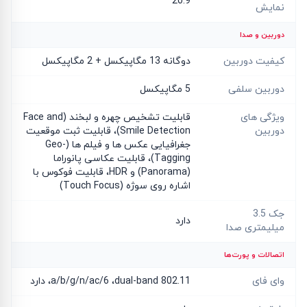
20:9
نمایش
دوربین و صدا
کیفیت دوربین
دوگانه 13 مگاپیکسل + 2 مگاپیکسل
دوربین سلفی
5 مگاپیکسل
ویژگی های
قابلیت تشخیص چهره و لبخند (Face and
دوربین
Smile Detection)، قابلیت ثبت موقعیت
جغرافیایی عکس ها و فیلم ها (Geo-
Tagging)، قابلیت عکاسی پانوراما
(Panorama) و HDR، قابلیت فوکوس با
اشاره روی سوژه (Touch Focus)
جک 3.5
دارد
میلیمتری صدا
اتصالات و پورت‌ها
وای فای
802.11 a/b/g/n/ac/6 ،dual-band، دارد