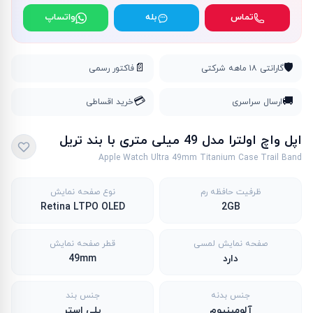
تماس
بله
واتساپ
📄
🛡️
گارانتی ۱۸ ماهه شرکتی
فاکتور رسمی
💳
🚚
ارسال سراسری
خرید اقساطی
اپل واچ اولترا مدل 49 میلی متری با بند تریل
Apple Watch Ultra 49mm Titanium Case Trail Band
ظرفیت حافظه رم
نوع صفحه نمایش
Retina LTPO OLED
2GB
صفحه نمایش لمسی
قطر صفحه نمایش
دارد
49mm
جنس بدنه
جنس بند
آلومینیوم
پلی استر