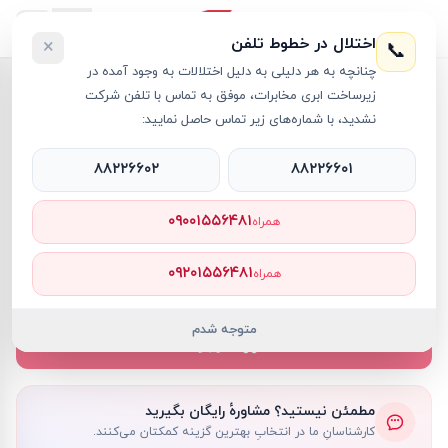
اختلال در خطوط تلفن
×
📞
چنانچه به هر دلیلی به دلیل اختلالات به وجود آمده در
خانه
›
اپل واچ اولترا
›
اپل واچ اولترا مدل 49 میلی متری با بند تریل
زیرساخت ابری مخابرات، موفق به تماس با تلفن شرکت
نشدید، با شماره‌های زیر تماس حاصل نمایید:
۸۸۲۲۶۶۰۲
۸۸۲۲۶۶۰۱
اپل واچ اولترا
Apple
کد کالا
RT9168
۰۹۰۰۱۵۵۶۴۸۱
همراه
ناموجود
۰۹۲۰۱۵۵۶۴۸۱
همراه
ناموجود
متوجه شدم
ناموجود
مطمئن نیستید؟ مشاورهٔ رایگان بگیرید
کارشناسانِ ما در انتخابِ بهترین گزینه کمکتان می‌کنند.