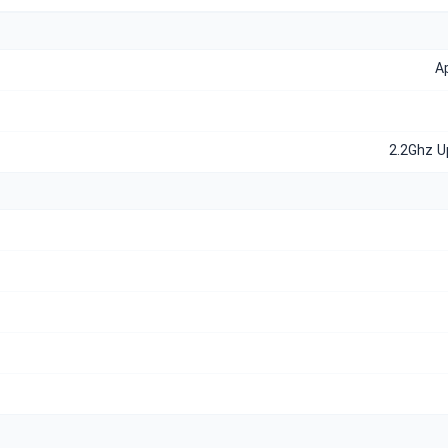
A
2.2Ghz U