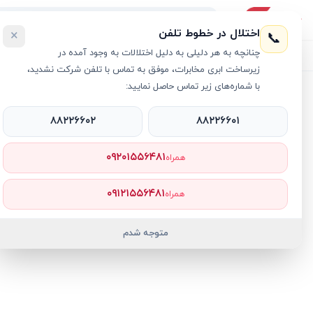
اختلال در خطوط تلفن
×
📞
چنانچه به هر دلیلی به دلیل اختلالات به وجود آمده در
لیست محصولات
خرید اقساطی
خرید سازمانی
فروش عمده و هم
زیرساخت ابری مخابرات، موفق به تماس با تلفن شرکت نشدید،
با شماره‌های زیر تماس حاصل نمایید:
خانه
›
مک بوک
›
لپ تاپ 13 اینچی اپل مدل MacBook Neo MHFF4 A18 Pro (6C/6C) 8GB 256GB SSD
۸۸۲۲۶۶۰۲
۸۸۲۲۶۶۰۱
۰۹۲۰۱۵۵۶۴۸۱
همراه
۰۹۱۲۱۵۵۶۴۸۱
همراه
متوجه شدم