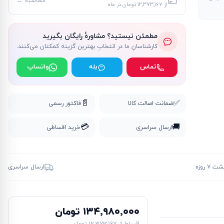
محاسبه ←
از
۱۲٬۳۷۳٬۱۶۷ تومان
در ماه
مطمئن نیستید؟ مشاورهٔ رایگان بگیرید
کارشناسانِ ما در انتخابِ بهترین گزینه کمکتان می‌کنند.
تماس
بله
واتساپ
📄
✅
ضمانت اصالت کالا
فاکتور رسمی
💳
🚚
ارسال سراسری
خرید اقساطی
۷ روزه
ارسال سراسری
۱۳۴٬۹۸۰٬۰۰۰ تومان