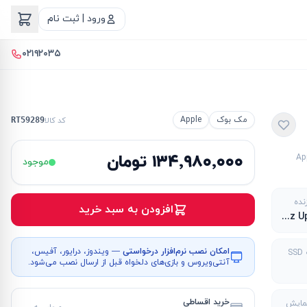
ورود | ثبت نام
۰۲۱۹۲۰۳۵
مک بوک
Apple
کد کالا
RT59289
۱۳۴٬۹۸۰٬۰۰۰ تومان
Ap
موجود
نده
افزودن به سبد خرید
2.2Ghz Up to 4.05Ghz
امکان نصب نرم‌افزار درخواستی
— ویندوز، درایور، آفیس،
S
آنتی‌ویروس و بازی‌های دلخواه قبل از ارسال نصب می‌شود.
خرید اقساطی
مایش