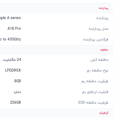
پردازنده
پردازنده
pple A series
مدل پردازنده
A18 Pro
فرکانس پردازنده
p to 4.05Ghz
حافظه
حافظه کش
24 مگابایت
نوع حافظه رم
LPDDR5X
ظرفیت حافظه رم
8GB
قابلیت ارتقای رم
ندارد
ظرفیت حافظه SSD
256GB
گرافیک