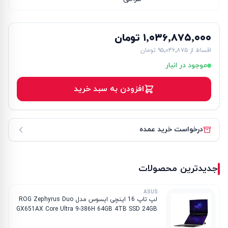
۱٬۰۳۶٬۸۷۵٬۰۰۰ تومان
اقساط از
۹۵٬۰۴۶٬۸۷۵ تومان
موجود در انبار
افزودن به سبد خرید
درخواست خرید عمده
جدیدترین محصولات
ASUS
لپ تاپ 16 اینچی ایسوس مدل ROG Zephyrus Duo
GX651AX Core Ultra 9-386H 64GB 4TB SSD 24GB
RTX 5090