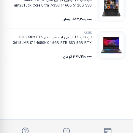
لپ تاپ 16 اینچی اچ پی مدل OMEN 16 16-
am2013dx Core Ultra 7-356H 16GB 512GB SSD
8GB RTX 5060
۵۴۷٬۲۰۰٬۰۰۰ تومان
ASUS
لپ تاپ 16 اینچی ایسوس مدل ROG Strix G16
G615JMR i7-14650HX 16GB 2TB SSD 8GB RTX
5060
۳۶۲٬۹۹۰٬۰۰۰ تومان