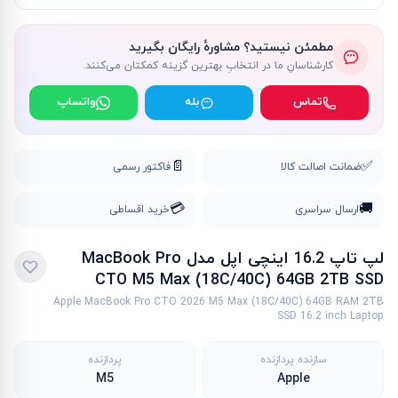
مطمئن نیستید؟ مشاورهٔ رایگان بگیرید
کارشناسانِ ما در انتخابِ بهترین گزینه کمکتان می‌کنند.
تماس
بله
واتساپ
📄
✅
ضمانت اصالت کالا
فاکتور رسمی
💳
🚚
ارسال سراسری
خرید اقساطی
لپ تاپ 16.2 اینچی اپل مدل MacBook Pro
CTO M5 Max (18C/40C) 64GB 2TB SSD
Apple MacBook Pro CTO 2026 M5 Max (18C/40C) 64GB RAM 2TB
SSD 16.2 inch Laptop
سازنده پردازنده
پردازنده
M5
Apple