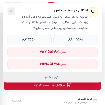
اختلال در خطوط تلفن
×
📞
چنانچه به هر دلیلی به دلیل اختلالات به وجود آمده در
خانه
›
مک بوک پرو M5
›
زیرساخت ابری مخابرات، موفق به تماس با تلفن شرکت
لپ تاپ 16.2 اینچی اپل مدل MacBook Pro CTO M5 Max (18C/40C) 64GB 2TB SSD
نشدید، با شماره‌های زیر تماس حاصل نمایید:
۸۸۲۲۶۶۰۲
۸۸۲۲۶۶۰۱
۰۹۲۰۱۵۵۶۴۸۱
همراه
مک بوک پرو M5
Apple
کد کالا
RT62368
۰۹۱۲۱۵۵۶۴۸۱
همراه
۱٬۰۳۶٬۸۷۵٬۰۰۰ تومان
موجود
متوجه شدم
افزودن به سبد خرید
خرید اقساطی
محاسبه ←
از
۹۵٬۰۴۶٬۸۷۵ تومان
در ماه