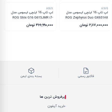
ASUS
ASUS
لپ تاپ 16 اینچی ایسوس مدل
لپ تاپ 16 اینچی ایسوس مدل
ROG Strix G16 G615JMR i7-
ROG Zephyrus Duo GX651AX
14650HX 64GB 2TB SSD 8GB
Core Ultra 9-386H 64GB 4TB
۲٬۱۱۷٬۰۰۰٬۰۰۰ تومان
۴۶۶٬۹۹۰٬۰۰۰ تومان
RTX 5060
SSD 24GB RTX 5090
فاکتور رسمی
بسته بندی ایمن
پرفروش ترین ها
خرید آیفون