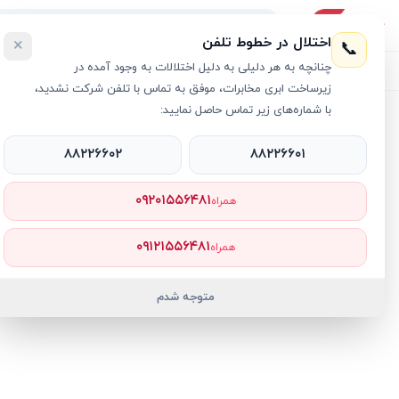
اختلال در خطوط تلفن
×
📞
چنانچه به هر دلیلی به دلیل اختلالات به وجود آمده در
لیست محصولات
خرید اقساطی
خرید سازمانی
فروش عمده و هم
زیرساخت ابری مخابرات، موفق به تماس با تلفن شرکت نشدید،
با شماره‌های زیر تماس حاصل نمایید:
خانه
›
مک بوک پرو M5
›
لپ تاپ 14.2 اینچی اپل مدل MacBook Pro MGDN4 M5 Pro (15C/16C) 24GB 1TB SSD
۸۸۲۲۶۶۰۲
۸۸۲۲۶۶۰۱
۰۹۲۰۱۵۵۶۴۸۱
همراه
۰۹۱۲۱۵۵۶۴۸۱
همراه
متوجه شدم