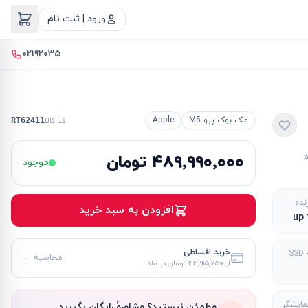
ورود | ثبت نام
۰۲۱۹۲۰۳۵
مک بوک پرو M5
Apple
کد کالا
RT62411
۴۸۹٬۹۹۰٬۰۰۰ تومان
موجود
نده
افزودن به سبد خرید
up 
خرید اقساطی
S
محاسبه ←
از
۴۴٬۹۱۵٬۷۵۰ تومان
در ماه
نمایشگر
مطمئن نیستید؟ مشاورهٔ رایگان بگیرید