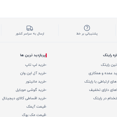
پشتیبانی بر خط
ارسال به سراسر کشور
اره رایتک
پربازدید ترین ها
نین رایتک
خرید لپ تاپ
د عمده و همکاری
خرید آل این وان
 های ارتباطی با رایتک
خرید مانیتور
اهای دارای تخفیف
خرید گوشی موبایل
خدام در رایتک
خرید اقساطی کالای دیجیتال
قیمت آیمک
قیمت مک بوک