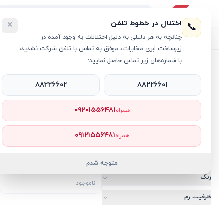
اختلال در خطوط تلفن
×
📞
چنانچه به هر دلیلی به دلیل اختلالات به وجود آمده در
لیست محصولات
خرید اقساطی
خرید سازمانی
فروش عمده و هم
زیرساخت ابری مخابرات، موفق به تماس با تلفن شرکت نشدید،
با شماره‌های زیر تماس حاصل نمایید:
خانه
/
اپل واچ اولترا
۸۸۲۲۶۶۰۲
۸۸۲۲۶۶۰۱
اپل واچ اولترا
۰۹۲۰۱۵۵۶۴۸۱
همراه
۵
محصول
جدیدترین
ارزان‌ترین
فقط کالای موجود
۰۹۱۲۱۵۵۶۴۸۱
فقط تخفیف‌دار
همراه
بازه قیمت (تومان)
اپل واچ اولترا نسل 2 بدنه
متوجه شدم
تیتانیومی با بند لوپ تریل
رنگ
ناموجود
ظرفیت رم