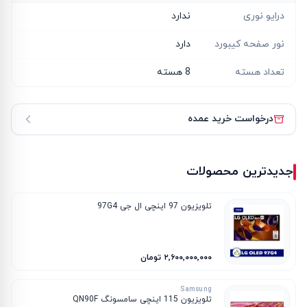
درایو نوری
ندارد
نور صفحه کیبورد
دارد
تعداد هسته
8 هسته
درخواست خرید عمده
جدیدترین محصولات
تلویزیون 97 اینچی ال جی 97G4
۲٬۶۰۰٬۰۰۰٬۰۰۰ تومان
Samsung
تلویزیون 115 اینچی سامسونگ QN90F