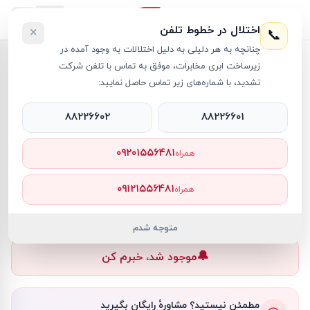
اختلال در خطوط تلفن
×
📞
چنانچه به هر دلیلی به دلیل اختلالات به وجود آمده در
خانه
›
مک بوک ایر M3
›
لپ تاپ 15 اینچی اپل مدل MacBook Air MRYU3 M3 8GB 512GB SSD
زیرساخت ابری مخابرات، موفق به تماس با تلفن شرکت
نشدید، با شماره‌های زیر تماس حاصل نمایید:
۸۸۲۲۶۶۰۲
۸۸۲۲۶۶۰۱
مک بوک ایر M3
Apple
کد کالا
RT28092
۰۹۲۰۱۵۵۶۴۸۱
همراه
۰ تومان
۰۹۱۲۱۵۵۶۴۸۱
همراه
ناموجود
ناموجود
متوجه شدم
🔔
موجود شد، خبرم کن
مطمئن نیستید؟ مشاورهٔ رایگان بگیرید