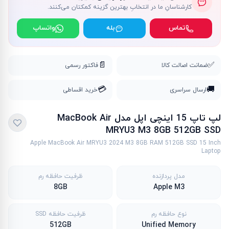
کارشناسانِ ما در انتخابِ بهترین گزینه کمکتان می‌کنند.
تماس
بله
واتساپ
📄
✅
ضمانت اصالت کالا
فاکتور رسمی
💳
🚚
ارسال سراسری
خرید اقساطی
لپ تاپ 15 اینچی اپل مدل MacBook Air
MRYU3 M3 8GB 512GB SSD
Apple MacBook Air MRYU3 2024 M3 8GB RAM 512GB SSD 15 Inch
Laptop
مدل پردازنده
ظرفیت حافظه رم
8GB
Apple M3
نوع حافظه رم
ظرفیت حافظه SSD
512GB
Unified Memory