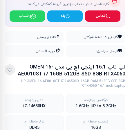
کارشناسانِ ما در انتخابِ بهترین گزینه کمکتان می‌کنند.
تماس
بله
واتساپ
📄
🛡️
گارانتی ۱۸ ماهه شرکتی
فاکتور رسمی
💳
🚚
ارسال سراسری
خرید اقساطی
لپ تاپ 16.1 اینچی اچ پی مدل OMEN 16-
AE0010ST i7 16GB 512GB SSD 8GB RTX4060
HP OMEN 16-AE0010ST i7-14650HX 16GB RAM 512GB SSD 8GB
RTX4060 16.1 inch Laptop
فرکانس پردازنده
مدل پردازنده
i7-14650HX
1.6GHz UP to 5.2GHz
ظرفیت حافظه رم
نوع حافظه رم
DDR5
16GB