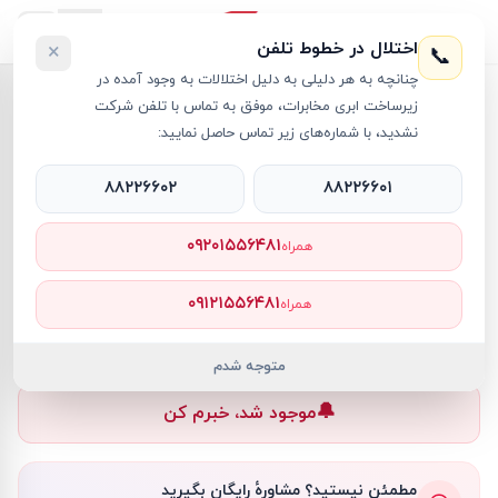
اختلال در خطوط تلفن
×
📞
چنانچه به هر دلیلی به دلیل اختلالات به وجود آمده در
خانه
›
لپ تاپ OMEN
›
لپ تاپ 16.1 اینچی اچ پی مدل OMEN 16-AE0010ST i7 16GB 512GB SSD 8GB RTX4060
زیرساخت ابری مخابرات، موفق به تماس با تلفن شرکت
نشدید، با شماره‌های زیر تماس حاصل نمایید:
۸۸۲۲۶۶۰۲
۸۸۲۲۶۶۰۱
لپ تاپ OMEN
HP
کد کالا
RT27715
۰۹۲۰۱۵۵۶۴۸۱
همراه
۰ تومان
۰۹۱۲۱۵۵۶۴۸۱
همراه
ناموجود
ناموجود
متوجه شدم
🔔
موجود شد، خبرم کن
مطمئن نیستید؟ مشاورهٔ رایگان بگیرید