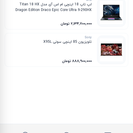
MSI
لپ تاپ 18 اینچی ام اس آی مدل Titan 18 HX
Dragon Edition Draco Epic Core Ultra 9-290HX
Plus 96GB 4TB SSD 24GB RTX 5090
۲٬۱۳۴٬۷۰۰٬۰۰۰ تومان
Sony
تلویزیون 85 اینچی سونی X95L
۸۸۸٬۹۰۰٬۰۰۰ تومان