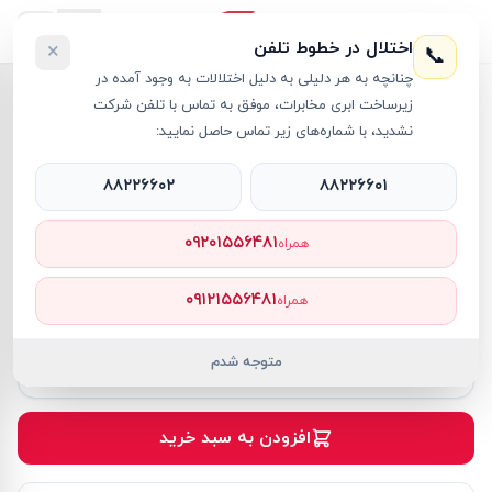
اختلال در خطوط تلفن
×
📞
چنانچه به هر دلیلی به دلیل اختلالات به وجود آمده در
خانه
›
لپ تاپ OmniBook
›
زیرساخت ابری مخابرات، موفق به تماس با تلفن شرکت
لپ تاپ 16 اینچی اچ پی مدل OMNIBOOK X Flip 16-AS0013DX Core Ultra 5 16GB RAM 512GB SSD Intel Arc
نشدید، با شماره‌های زیر تماس حاصل نمایید:
۸۸۲۲۶۶۰۲
۸۸۲۲۶۶۰۱
۰۹۲۰۱۵۵۶۴۸۱
همراه
لپ تاپ OmniBook
HP
کد کالا
RT59675
۰۹۱۲۱۵۵۶۴۸۱
همراه
۱۹۵٬۰۰۰٬۰۰۰ تومان
۱۹۳٬۰۰۰٬۰۰۰ تومان
موجود
متوجه شدم
٪ تخفیف
1
افزودن به سبد خرید