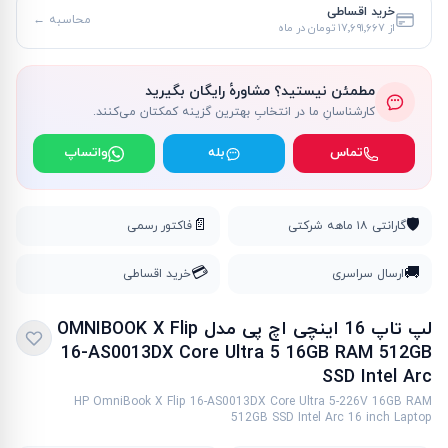
خرید اقساطی
محاسبه ←
از
۱۷٬۶۹۱٬۶۶۷ تومان
در ماه
مطمئن نیستید؟ مشاورهٔ رایگان بگیرید
کارشناسانِ ما در انتخابِ بهترین گزینه کمکتان می‌کنند.
تماس
بله
واتساپ
📄
🛡️
گارانتی ۱۸ ماهه شرکتی
فاکتور رسمی
💳
🚚
ارسال سراسری
خرید اقساطی
لپ تاپ 16 اینچی اچ پی مدل OMNIBOOK X Flip
16-AS0013DX Core Ultra 5 16GB RAM 512GB
SSD Intel Arc
HP OmniBook X Flip 16-AS0013DX Core Ultra 5-226V 16GB RAM
512GB SSD Intel Arc 16 inch Laptop