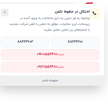
اختلال در خطوط تلفن
×
📞
چنانچه به هر دلیلی به دلیل اختلالات به وجود آمده در
لیست محصولات
خرید اقساطی
خرید سازمانی
فروش عمده و هم
زیرساخت ابری مخابرات، موفق به تماس با تلفن شرکت نشدید،
با شماره‌های زیر تماس حاصل نمایید:
خانه
›
لپ تاپ Katana
›
لپ تاپ 16 اینچی ام اس آی مدل MSI CROSSHAIR 16 HX MONSTER HUNTER EDITION D14V i7 16GB 1TB SSD 8GB RTX4060
۸۸۲۲۶۶۰۲
۸۸۲۲۶۶۰۱
۰۹۲۰۱۵۵۶۴۸۱
همراه
۰۹۱۲۱۵۵۶۴۸۱
همراه
متوجه شدم