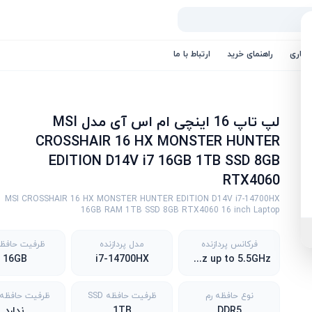
کاری
راهنمای خرید
ارتباط با ما
لپ تاپ 16 اینچی ام اس آی مدل MSI
CROSSHAIR 16 HX MONSTER HUNTER
EDITION D14V i7 16GB 1TB SSD 8GB
RTX4060
MSI CROSSHAIR 16 HX MONSTER HUNTER EDITION D14V i7-14700HX
16GB RAM 1TB SSD 8GB RTX4060 16 inch Laptop
فرکانس پردازنده
مدل پردازنده
ظرفیت حافظه
16GB
i7-14700HX
3.9GHz up to 5.5GHz
نوع حافظه رم
ظرفیت حافظه SSD
ظرفیت حافظه DD
DDR5
1TB
ندارد