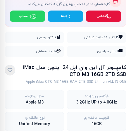
کارشناسانِ ما در انتخابِ بهترین گزینه کمکتان می‌کنند.
تماس
بله
واتساپ
📄
🛡️
گارانتی ۱۸ ماهه شرکتی
فاکتور رسمی
💳
🚚
ارسال سراسری
خرید اقساطی
کامپیوتر آل این وان اپل 24 اینچی مدل iMac
CTO M3 16GB 2TB SSD
Apple iMac CTO M3 16GB RAM 2TB SSD 24 Inch ALL IN ONE
فرکانس پردازنده
مدل پردازنده
Apple M3
3.2GHz UP to 4.0GHz
ظرفیت حافظه رم
نوع حافظه رم
Unified Memory
16GB