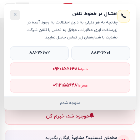
اختلال در خطوط تلفن
×
📞
چنانچه به هر دلیلی به دلیل اختلالات به وجود آمده در
خانه
›
آل این وان اپل
›
کامپیوتر آل این وان اپل 24 اینچی مدل iMac CTO M3 16GB 2TB SSD
زیرساخت ابری مخابرات، موفق به تماس با تلفن شرکت
نشدید، با شماره‌های زیر تماس حاصل نمایید:
۸۸۲۲۶۶۰۲
۸۸۲۲۶۶۰۱
آل این وان اپل
Apple
کد کالا
RT25049
۰۹۲۰۱۵۵۶۴۸۱
همراه
۰ تومان
۰۹۱۲۱۵۵۶۴۸۱
همراه
ناموجود
ناموجود
متوجه شدم
🔔
موجود شد، خبرم کن
مطمئن نیستید؟ مشاورهٔ رایگان بگیرید