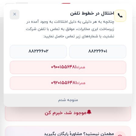
اختلال در خطوط تلفن
×
📞
چنانچه به هر دلیلی به دلیل اختلالات به وجود آمده در
خانه
›
لپ تاپ MSI
›
لپ تاپ 15.6 اینچی ام اس آی مدل GF63 i7 8GB 512GB SSD 4GB RTX3050
زیرساخت ابری مخابرات، موفق به تماس با تلفن شرکت
نشدید، با شماره‌های زیر تماس حاصل نمایید:
۸۸۲۲۶۶۰۲
۸۸۲۲۶۶۰۱
لپ تاپ MSI
MSI
کد کالا
RT20743
۰۹۰۰۱۵۵۶۴۸۱
همراه
۰ تومان
۰۹۲۰۱۵۵۶۴۸۱
همراه
ناموجود
ناموجود
متوجه شدم
🔔
موجود شد، خبرم کن
مطمئن نیستید؟ مشاورهٔ رایگان بگیرید