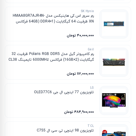
SK Hynix
رم سرور اس کی هاینیکس مدل HMAA8GR7AJR4N-
XN ظرفیت 64 گیگابایت (1×64GB) DDR4 فرکانس
3200MHz تایمینگ CL22
۴۰٬۰۰۰٬۰۰۰ تومان
Geil
رم کامپیوتر گیل مدل Polaris RGB DDR5 ظرفیت 32
گیگابایت (2×16GB) فرکانس 6000MHz تایمینگ CL38
۱۱۲٬۰۰۰٬۰۰۰ تومان
LG
تلویزیون 77 اینچی ال جی OLED77C6
۴۸۴٬۹۰۰٬۰۰۰ تومان
TCL
تلویزیون 98 اینچی تی سی ال C755