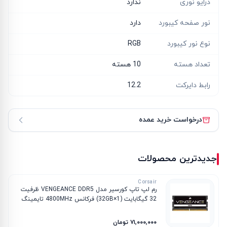
درایو نوری
ندارد
نور صفحه کیبورد
دارد
نوع نور کیبورد
RGB
تعداد هسته
10 هسته
رابط دایرکت
12.2
درخواست خرید عمده
جدیدترین محصولات
Corsair
رم لپ تاپ کورسیر مدل VENGEANCE DDR5 ظرفیت
32 گیگابایت (1×32GB) فرکانس 4800MHz تایمینگ
CL40
۷۱٬۰۰۰٬۰۰۰ تومان