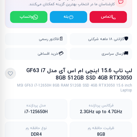
کارشناسانِ ما در انتخابِ بهترین گزینه کمکتان می‌کنند.
تماس
بله
واتساپ
📄
🛡️
گارانتی ۱۸ ماهه شرکتی
فاکتور رسمی
💳
🚚
ارسال سراسری
خرید اقساطی
لپ تاپ 15.6 اینچی ام اس آی مدل GF63 i7
8GB 512GB SSD 4GB RTX3050
MSI GF63 i7-12650H 8GB RAM 512GB SSD 4GB RTX3050 15.6 inch
Laptop
فرکانس پردازنده
مدل پردازنده
i7-125650H
2.3GHz up to 4.7GHz
ظرفیت حافظه رم
نوع حافظه رم
DDR4
8GB