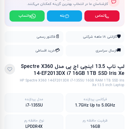
کارشناسانِ ما در انتخابِ بهترین گزینه کمکتان می‌کنند.
تماس
بله
واتساپ
📄
🛡️
گارانتی ۱۸ ماهه شرکتی
فاکتور رسمی
💳
🚚
ارسال سراسری
خرید اقساطی
لپ تاپ 13.5 اینچی اچ پی مدل Spectre X360
14-EF2013DX i7 16GB 1TB SSD Iris Xe
HP Spectre X360 14-EF2013DX i7-1355U 16GB RAM 1TB SSD Iris
Xe 13.5 inch Laptop
فرکانس پردازنده
مدل پردازنده
i7-1355U
1.7GHz Up to 5.0GHz
ظرفیت حافظه رم
نوع حافظه رم
LPDDR4X
16GB