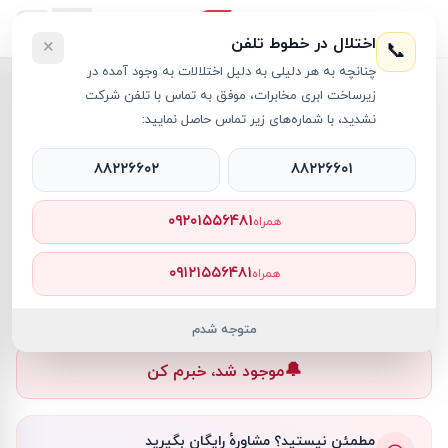
اختلال در خطوط تلفن
×
📞
چنانچه به هر دلیلی به دلیل اختلالات به وجود آمده در
خانه
›
لپ تاپ Spectre
›
لپ تاپ 13.5 اینچی اچ پی مدل Spectre X360 14-EF2013DX i7 16GB 1TB SSD Iris Xe
زیرساخت ابری مخابرات، موفق به تماس با تلفن شرکت
نشدید، با شماره‌های زیر تماس حاصل نمایید:
۸۸۲۲۶۶۰۲
۸۸۲۲۶۶۰۱
لپ تاپ Spectre
HP
کد کالا
RT11298
۰۹۲۰۱۵۵۶۴۸۱
همراه
۰ تومان
۰۹۱۲۱۵۵۶۴۸۱
همراه
ناموجود
ناموجود
متوجه شدم
🔔
موجود شد، خبرم کن
مطمئن نیستید؟ مشاورهٔ رایگان بگیرید