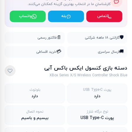
کارشناسانِ ما در انتخابِ بهترین گزینه کمکتان می‌کنند.
تماس
بله
واتساپ
📄
🛡️
گارانتی ۱۸ ماهه شرکتی
فاکتور رسمی
💳
🚚
ارسال سراسری
خرید اقساطی
دسته بازی کنسول ایکس باکس آبی
XBox Series X/S Wireless Controller Shock Blue
پورت USB Type-C
بلوتوث
دارد
دارد
نوع درگاه شارژ
نحوه اتصال
پورت USB Type-C
بیسیم و باسیم