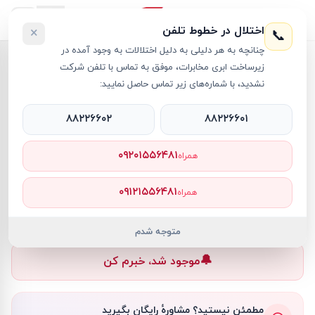
اختلال در خطوط تلفن
×
📞
چنانچه به هر دلیلی به دلیل اختلالات به وجود آمده در
خانه
›
دسته ایکس باکس
›
دسته بازی کنسول ایکس باکس آبی
زیرساخت ابری مخابرات، موفق به تماس با تلفن شرکت
نشدید، با شماره‌های زیر تماس حاصل نمایید:
۸۸۲۲۶۶۰۲
۸۸۲۲۶۶۰۱
دسته ایکس باکس
Microsoft
کد کالا
RT8855
۰۹۲۰۱۵۵۶۴۸۱
همراه
۴٬۴۰۰٬۰۰۰ تومان
۰۹۱۲۱۵۵۶۴۸۱
همراه
ناموجود
ناموجود
متوجه شدم
🔔
موجود شد، خبرم کن
مطمئن نیستید؟ مشاورهٔ رایگان بگیرید