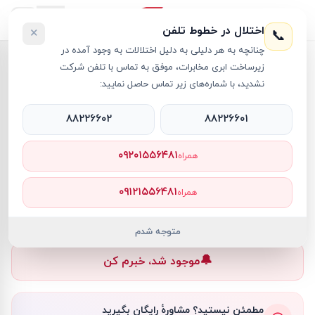
اختلال در خطوط تلفن
×
📞
چنانچه به هر دلیلی به دلیل اختلالات به وجود آمده در
خانه
›
کارت شبکه
›
کارت شبکه تی پی-لینک مدل UE200
زیرساخت ابری مخابرات، موفق به تماس با تلفن شرکت
نشدید، با شماره‌های زیر تماس حاصل نمایید:
۸۸۲۲۶۶۰۲
۸۸۲۲۶۶۰۱
کارت شبکه
TP-Link
کد کالا
RT8436
۰۹۲۰۱۵۵۶۴۸۱
همراه
—
۰۹۱۲۱۵۵۶۴۸۱
همراه
ناموجود
ناموجود
متوجه شدم
🔔
موجود شد، خبرم کن
مطمئن نیستید؟ مشاورهٔ رایگان بگیرید