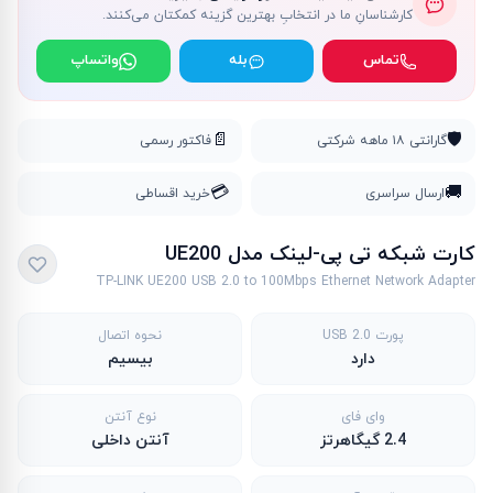
کارشناسانِ ما در انتخابِ بهترین گزینه کمکتان می‌کنند.
تماس
بله
واتساپ
📄
🛡️
گارانتی ۱۸ ماهه شرکتی
فاکتور رسمی
💳
🚚
ارسال سراسری
خرید اقساطی
کارت شبکه تی پی-لینک مدل UE200
TP-LINK UE200 USB 2.0 to 100Mbps Ethernet Network Adapter
پورت USB 2.0
نحوه اتصال
دارد
بیسیم
وای فای
نوع آنتن
2.4 گیگاهرتز
آنتن داخلی