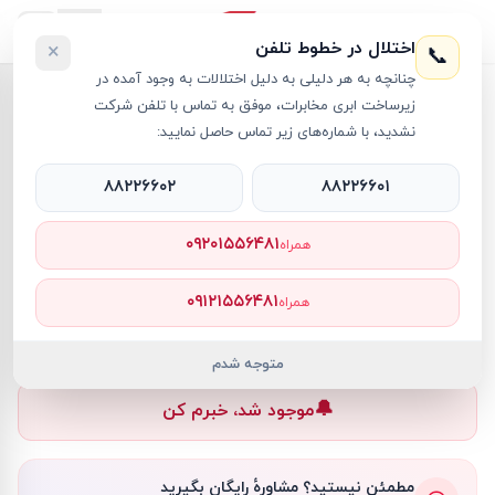
اختلال در خطوط تلفن
×
📞
چنانچه به هر دلیلی به دلیل اختلالات به وجود آمده در
خانه
›
مودم ADSL
›
مودم روتر بی سیم یوتل ADSL2 مدل A304
زیرساخت ابری مخابرات، موفق به تماس با تلفن شرکت
نشدید، با شماره‌های زیر تماس حاصل نمایید:
۸۸۲۲۶۶۰۲
۸۸۲۲۶۶۰۱
مودم ADSL
Utel
کد کالا
RT7173
۰۹۲۰۱۵۵۶۴۸۱
همراه
۰ تومان
۰۹۱۲۱۵۵۶۴۸۱
همراه
ناموجود
ناموجود
متوجه شدم
🔔
موجود شد، خبرم کن
مطمئن نیستید؟ مشاورهٔ رایگان بگیرید