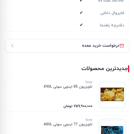
✔
Virtual Server
فایروال داخلی
✔
دفترچه راهنما
✔
درخواست خرید عمده
جدیدترین محصولات
Sony
تلویزیون 85 اینچی سونی X90L
۷۵۹٬۹۰۰٬۰۰۰ تومان
Sony
تلویزیون 77 اینچی سونی A80L