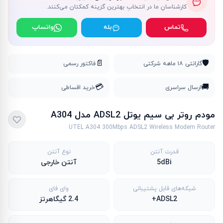
کارشناسانِ ما در انتخابِ بهترین گزینه کمکتان می‌کنند.
تماس
بله
واتساپ
📄
🛡️
گارانتی ۱۸ ماهه شرکتی
فاکتور رسمی
💳
🚚
ارسال سراسری
خرید اقساطی
مودم روتر بی سیم یوتل ADSL2 مدل A304
UTEL A304 300Mbps ADSL2 Wireless Modem Router
قدرت آنتن
نوع آنتن
5dBi
آنتن خارجی
شبکه‌های قابل پشتیبانی
وای فای
ADSL2+
2.4 گیگاهرتز