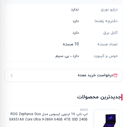
درایو نوری
ندارد
دفترچه راهنما
دارد
کابل برق
دارد
تعداد هسته
10 هسته
موس و کیبورد
دارد ، بی سیم
درخواست خرید عمده
جدیدترین محصولات
ASUS
لپ تاپ 16 اینچی ایسوس مدل ROG Zephyrus Duo
GX651AX Core Ultra 9-386H 64GB 4TB SSD 24GB
RTX 5090