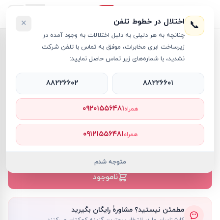
اختلال در خطوط تلفن
×
📞
چنانچه به هر دلیلی به دلیل اختلالات به وجود آمده در
خانه
›
آل این وان ام اس آی
›
زیرساخت ابری مخابرات، موفق به تماس با تلفن شرکت
کامپیوتر آل این وان ام اس آی 27 اینچی مدل PRO AP272P 14M i5 16GB 1TB SSD Intel Iris Xe
نشدید، با شماره‌های زیر تماس حاصل نمایید:
۸۸۲۲۶۶۰۲
۸۸۲۲۶۶۰۱
۰۹۲۰۱۵۵۶۴۸۱
همراه
آل این وان ام اس آی
MSI
کد کالا
RT65989
۰۹۱۲۱۵۵۶۴۸۱
همراه
ناموجود
ناموجود
متوجه شدم
ناموجود
مطمئن نیستید؟ مشاورهٔ رایگان بگیرید