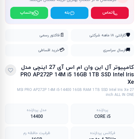
کارشناسانِ ما در انتخابِ بهترین گزینه کمکتان می‌کنند.
تماس
بله
واتساپ
📄
🛡️
گارانتی ۱۸ ماهه شرکتی
فاکتور رسمی
💳
🚚
ارسال سراسری
خرید اقساطی
کامپیوتر آل این وان ام اس آی 27 اینچی مدل
PRO AP272P 14M i5 16GB 1TB SSD Intel Iris
Xe
MSI PRO AP272P 14M i5-14400 16GB RAM 1TB SSD Intel Iris Xe 27
inch ALL IN ONE
پردازنده
مدل پردازنده
14400
CORE i5
فرکانس پردازنده
ظرفیت حافظه رم