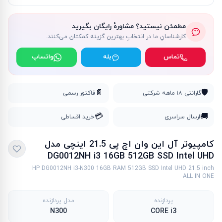
مطمئن نیستید؟ مشاورهٔ رایگان بگیرید
کارشناسانِ ما در انتخابِ بهترین گزینه کمکتان می‌کنند.
تماس
بله
واتساپ
📄
🛡️
گارانتی ۱۸ ماهه شرکتی
فاکتور رسمی
💳
🚚
ارسال سراسری
خرید اقساطی
کامپیوتر آل این وان اچ پی 21.5 اینچی مدل
DG0012NH i3 16GB 512GB SSD Intel UHD
HP DG0012NH i3-N300 16GB RAM 512GB SSD Intel UHD 21.5 inch
ALL IN ONE
پردازنده
مدل پردازنده
N300
CORE i3