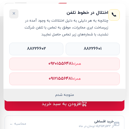
اختلال در خطوط تلفن
×
📞
چنانچه به هر دلیلی به دلیل اختلالات به وجود آمده در
خانه
›
آل این وان اچ پی
›
زیرساخت ابری مخابرات، موفق به تماس با تلفن شرکت
کامپیوتر آل این وان اچ پی 21.5 اینچی مدل DG0012NH i3 16GB 512GB SSD Intel UHD
نشدید، با شماره‌های زیر تماس حاصل نمایید:
۸۸۲۲۶۶۰۲
۸۸۲۲۶۶۰۱
۰۹۲۰۱۵۵۶۴۸۱
همراه
آل این وان اچ پی
HP
کد کالا
RT64658
۰۹۱۲۱۵۵۶۴۸۱
همراه
۱۶۸٬۵۹۵٬۰۰۰ تومان
موجود
متوجه شدم
افزودن به سبد خرید
خرید اقساطی
محاسبه ←
از
۱۵٬۴۵۴٬۵۴۲ تومان
در ماه