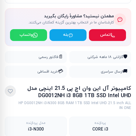
مطمئن نیستید؟ مشاورهٔ رایگان بگیرید
کارشناسانِ ما در انتخابِ بهترین گزینه کمکتان می‌کنند.
تماس
بله
واتساپ
📄
🛡️
گارانتی ۱۸ ماهه شرکتی
فاکتور رسمی
💳
🚚
ارسال سراسری
خرید اقساطی
کامپیوتر آل این وان اچ پی 21.5 اينچی مدل
DG0012NH i3 8GB 1TB SSD Intel UHD
HP DG0012NH i3-N300 8GB RAM 1TB SSD Intel UHD 21.5 inch ALL
IN ONE
پردازنده
مدل پردازنده
i3-N300
CORE i3