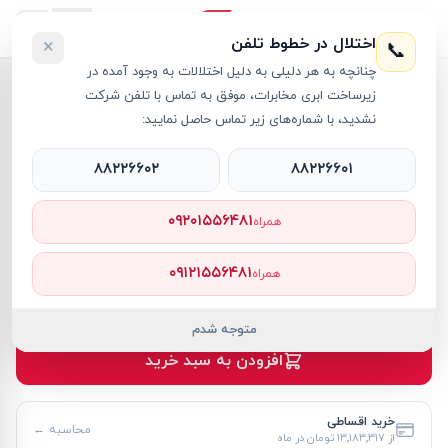
اختلال در خطوط تلفن
×
📞
چنانچه به هر دلیلی به دلیل اختلالات به وجود آمده در
خانه
›
آل این وان اچ پی
›
زیرساخت ابری مخابرات، موفق به تماس با تلفن شرکت
کامپیوتر آل این وان اچ پی 21.5 اينچی مدل DG0012NH i3 8GB 1TB SSD Intel UHD
نشدید، با شماره‌های زیر تماس حاصل نمایید:
۸۸۲۲۶۶۰۲
۸۸۲۲۶۶۰۱
۰۹۲۰۱۵۵۶۴۸۱
همراه
آل این وان اچ پی
HP
کد کالا
RT64657
۰۹۱۲۱۵۵۶۴۸۱
همراه
۱۴۳٬۸۱۸٬۰۰۰ تومان
موجود
متوجه شدم
افزودن به سبد خرید
خرید اقساطی
محاسبه ←
از
۱۳٬۱۸۳٬۳۱۷ تومان
در ماه