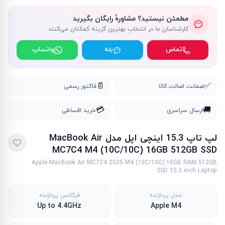
مطمئن نیستید؟ مشاورهٔ رایگان بگیرید
کارشناسانِ ما در انتخابِ بهترین گزینه کمکتان می‌کنند.
تماس
بله
واتساپ
📄
✅
ضمانت اصالت کالا
فاکتور رسمی
💳
🚚
ارسال سراسری
خرید اقساطی
لپ تاپ 15.3 اینچی اپل مدل MacBook Air
MC7C4 M4 (10C/10C) 16GB 512GB SSD
Apple MacBook Air MC7C4 2025 M4 (10C/10C) 16GB RAM 512GB
SSD 15.3 inch Laptop
مدل پردازنده
فرکانس پردازنده
Up to 4.4GHz
Apple M4