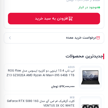
اقساط از
۲۶٬۰۷۲٬۷۵۰ تومان
موجود در انبار
افزودن به سبد خرید
درخواست خرید عمده
جدیدترین محصولات
ASUS
لپ تاپ 13.4 اینچی دو کاربره ایسوس مدل ROG Flow
Z13 GZ302EA AMD Ryzen AI Max+-395 64GB 1TB
SSD AMD Radeon 8060S
۵۹۷٬۰۰۰٬۰۰۰ تومان
MSI
کارت گرافیک ام‌ اس‌ آی مدل GeForce RTX 5080 16G
VENTUS 3X OC WHITE