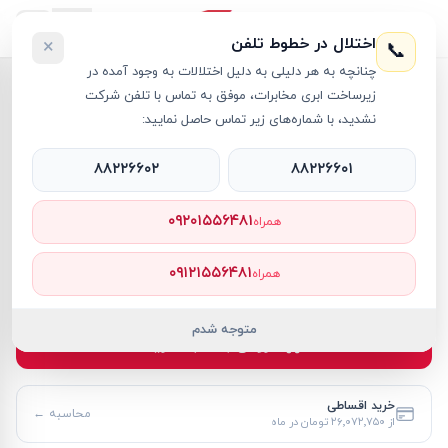
اختلال در خطوط تلفن
×
📞
چنانچه به هر دلیلی به دلیل اختلالات به وجود آمده در
خانه
›
مک بوک ایر M4
›
لپ تاپ 15.3 اینچی اپل مدل MacBook Air MC7C4 M4 (10C/10C) 16GB 512GB SSD
زیرساخت ابری مخابرات، موفق به تماس با تلفن شرکت
نشدید، با شماره‌های زیر تماس حاصل نمایید:
۸۸۲۲۶۶۰۲
۸۸۲۲۶۶۰۱
مک بوک ایر M4
Apple
کد کالا
RT61423
۰۹۲۰۱۵۵۶۴۸۱
همراه
۲۸۴٬۴۳۰٬۰۰۰ تومان
۰۹۱۲۱۵۵۶۴۸۱
همراه
موجود
متوجه شدم
افزودن به سبد خرید
خرید اقساطی
محاسبه ←
از
۲۶٬۰۷۲٬۷۵۰ تومان
در ماه