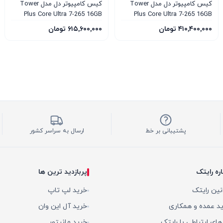
کیس کامپیوتر دل مدل Tower
کیس کامپیوتر دل مدل Tower
Plus Core Ultra 7-265 16GB
Plus Core Ultra 7-265 16GB
1TB SSD 12GB RTX 5070
1TB SSD 8GB RTX 5060
۴۱۰٬۴۰۰٬۰۰۰ تومان
۶۱۵٬۶۰۰٬۰۰۰ تومان
پشتیبانی بر خط
ارسال به سراسر کشور
اره رایتک
پربازدید ترین ها
نین رایتک
خرید لپ تاپ
د عمده و همکاری
خرید آل این وان
 های ارتباطی با رایتک
خرید مانیتور