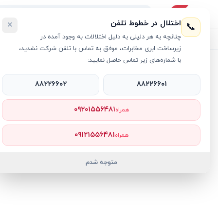
اختلال در خطوط تلفن
×
📞
چنانچه به هر دلیلی به دلیل اختلالات به وجود آمده در
لیست محصولات
خرید اقساطی
خرید سازمانی
فروش عمده و هم
زیرساخت ابری مخابرات، موفق به تماس با تلفن شرکت نشدید،
با شماره‌های زیر تماس حاصل نمایید:
خانه
›
لپ تاپ Ideapad
›
لپ تاپ 15.6 اینچی لنوو مدل IdeaPad Slim 3 i7 8GB 512GB SSD Intel UHD
۸۸۲۲۶۶۰۲
۸۸۲۲۶۶۰۱
۰۹۲۰۱۵۵۶۴۸۱
همراه
۰۹۱۲۱۵۵۶۴۸۱
همراه
متوجه شدم