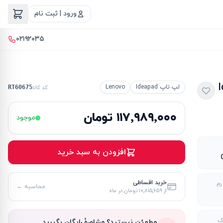
ورود | ثبت نام
۰۲۱۹۲۰۳۵
Id
لپ تاپ Ideapad
Lenovo
کد کالا
RT60675
۱۱۷٬۹۸۹٬۰۰۰ تومان
موجود
افزودن به سبد خرید
خرید اقساطی
رم
محاسبه ←
از
۱۰٬۸۱۵٬۶۵۹ تومان
در ماه
ک
مطمئن نیستید؟ مشاورهٔ رایگان بگیرید