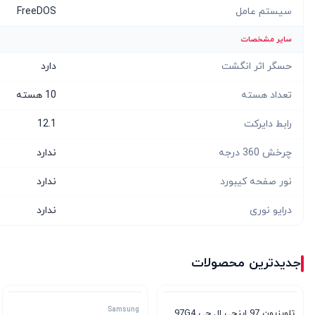
سیستم عامل
FreeDOS
سایر مشخصات
حسگر اثر انگشت
دارد
تعداد هسته
10 هسته
رابط دایرکت
12.1
چرخش 360 درجه
ندارد
نور صفحه کیبورد
ندارد
درایو نوری
ندارد
جدیدترین محصولات
Samsung
تلویزیون 97 اینچی ال جی 97G4