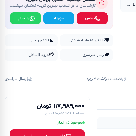
Intel UHD Graphics
کارشناسانِ ما در انتخابِ بهترین گزینه کمکتان می‌کنند.
تماس
بله
واتساپ
📄
🛡️
گارانتی ۱۸ ماهه شرکتی
فاکتور رسمی
💳
🚚
ارسال سراسری
خرید اقساطی
ضمانت بازگشت ۷ روزه
ارسال سراسری
۱۱۷٬۹۸۹٬۰۰۰ تومان
اقساط از
۱۰٬۸۱۵٬۶۵۹ تومان
موجود در انبار