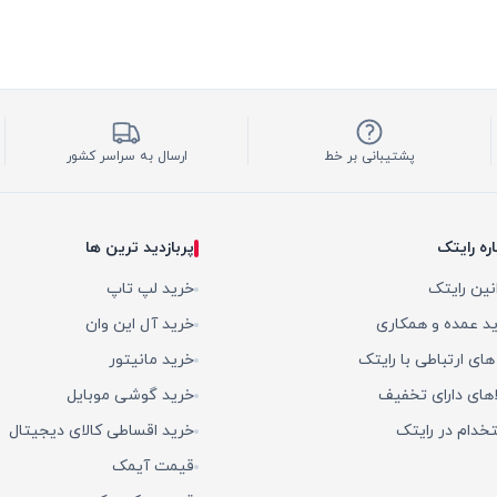
پشتیبانی بر خط
ارسال به سراسر کشور
اره رایتک
پربازدید ترین ها
نین رایتک
خرید لپ تاپ
د عمده و همکاری
خرید آل این وان
 های ارتباطی با رایتک
خرید مانیتور
اهای دارای تخفیف
خرید گوشی موبایل
خدام در رایتک
خرید اقساطی کالای دیجیتال
قیمت آیمک