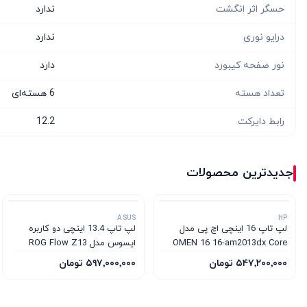
حسگر اثر انگشت
ندارد
درایو نوری
ندارد
نور صفحه کیبورد
دارد
تعداد هسته
6 هسته‌ای
رابط دایرکت
12.2
جدیدترین محصولات
ASUS
HP
لپ تاپ 16 اینچی اچ پی مدل
لپ تاپ 13.4 اینچی دو کاربره
OMEN 16 16-am2013dx Core
ایسوس مدل ROG Flow Z13
GZ302EA AMD Ryzen AI
Ultra 7-356H 16GB 512GB SSD
۵۴۷٬۲۰۰٬۰۰۰ تومان
۵۹۷٬۰۰۰٬۰۰۰ تومان
Max+-395 64GB 1TB SSD AMD
8GB RTX 5060
Radeon 8060S