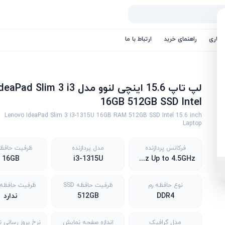
کاری
راهنمای خرید
ارتباط با ما
لپ تاپ 15.6 اینچی لنوو مدل eaPad Slim 3 i3
16GB 512GB SSD Intel
Lenovo IdeaPad Slim 3 i3-1315U 16GB RAM 512GB SSD Intel 15.6 inch
Laptop
فرکانس پردازنده
مدل پردازنده
ظرفیت حافظه
16GB
i3-1315U
1.6GHz Up to 4.5GHz
نوع حافظه رم
ظرفیت حافظه SSD
ظرفیت حافظه DD
DDR4
512GB
ندارد
مدل گرافیک
اندازه صفحه نمایش
نرخ بروز رسانی 