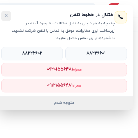
اختلال در خطوط تلفن
×
📞
چنانچه به هر دلیلی به دلیل اختلالات به وجود آمده در
لیست محصولات
خرید اقساطی
خرید سازمانی
فروش عمده و هم
زیرساخت ابری مخابرات، موفق به تماس با تلفن شرکت نشدید،
با شماره‌های زیر تماس حاصل نمایید:
خانه
›
لپ تاپ Ideapad
›
لپ تاپ 15.6 اینچی لنوو مدل IdeaPad Slim 3 i3 16GB 512GB SSD Intel
۸۸۲۲۶۶۰۲
۸۸۲۲۶۶۰۱
۰۹۲۰۱۵۵۶۴۸۱
همراه
۰۹۱۲۱۵۵۶۴۸۱
همراه
متوجه شدم