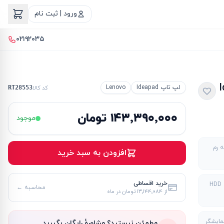
ورود | ثبت نام
۰۲۱۹۲۰۳۵
Id
لپ تاپ Ideapad
Lenovo
کد کالا
RT28553
۱۴۳٬۳۹۰٬۰۰۰ تومان
موجود
 رم
افزودن به سبد خرید
خرید اقساطی
H
محاسبه ←
از
۱۳٬۱۴۴٬۰۸۴ تومان
در ماه
نمایشگر
مطمئن نیستید؟ مشاورهٔ رایگان بگیرید