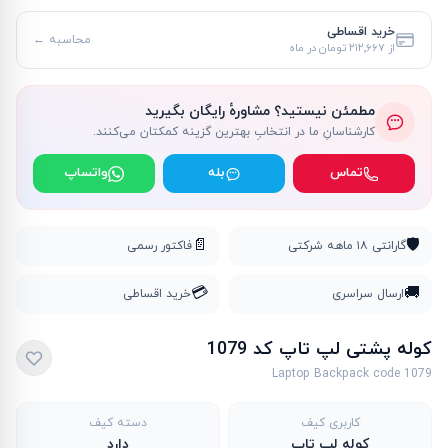
خرید اقساطی
محاسبه ←
از
۲۱۲٬۶۶۷ تومان
در ماه
مطمئن نیستید؟ مشاورهٔ رایگان بگیرید
کارشناسانِ ما در انتخابِ بهترین گزینه کمکتان می‌کنند.
تماس
بله
واتساپ
📄
🛡️
گارانتی ۱۸ ماهه شرکتی
فاکتور رسمی
💳
🚚
ارسال سراسری
خرید اقساطی
کوله پشتی لپ تاپ کد 1079
Laptop Backpack code 1079
کاربری کیف
دسته کیف
کوله لپ تاپ
دارد