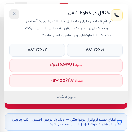
اختلال در خطوط تلفن
×
📞
چنانچه به هر دلیلی به دلیل اختلالات به وجود آمده در
خانه
›
کیف لپ تاپ
›
کوله پشتی لپ تاپ کد 1079
زیرساخت ابری مخابرات، موفق به تماس با تلفن شرکت
نشدید، با شماره‌های زیر تماس حاصل نمایید:
۸۸۲۲۶۶۰۲
۸۸۲۲۶۶۰۱
کیف لپ تاپ
Other Brands
کد کالا
RT59638
۰۹۰۰۱۵۵۶۴۸۱
همراه
۲٬۳۲۰٬۰۰۰ تومان
۰۹۲۰۱۵۵۶۴۸۱
همراه
موجود
متوجه شدم
افزودن به سبد خرید
امکان نصب نرم‌افزار درخواستی
— ویندوز، درایور، آفیس، آنتی‌ویروس
و بازی‌های دلخواه قبل از ارسال نصب می‌شود.