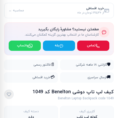
خرید اقساطی
محاسبه ←
از
۱۲۵٬۱۲۶ تومان
در ماه
مطمئن نیستید؟ مشاورهٔ رایگان بگیرید
کارشناسانِ ما در انتخابِ بهترین گزینه کمکتان می‌کنند.
تماس
بله
واتساپ
📄
🛡️
گارانتی ۱۸ ماهه شرکتی
فاکتور رسمی
💳
🚚
ارسال سراسری
خرید اقساطی
کیف لپ تاپ دوشی Benelton کد 1049
Benelton Laptop Backpack code 1049
کاربری کیف
دسته کیف
کوله لپ تاپ
دارد