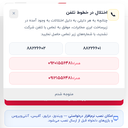
اختلال در خطوط تلفن
×
📞
چنانچه به هر دلیلی به دلیل اختلالات به وجود آمده در
خانه
›
کیف لپ تاپ
›
کیف لپ تاپ دوشی Benelton کد 1049
زیرساخت ابری مخابرات، موفق به تماس با تلفن شرکت
نشدید، با شماره‌های زیر تماس حاصل نمایید:
۸۸۲۲۶۶۰۲
۸۸۲۲۶۶۰۱
کیف لپ تاپ
Other Brands
کد کالا
RT59645
۰۹۲۰۱۵۵۶۴۸۱
همراه
۱٬۳۶۵٬۰۰۰ تومان
۰۹۱۲۱۵۵۶۴۸۱
همراه
موجود
متوجه شدم
افزودن به سبد خرید
امکان نصب نرم‌افزار درخواستی
— ویندوز، درایور، آفیس، آنتی‌ویروس
و بازی‌های دلخواه قبل از ارسال نصب می‌شود.