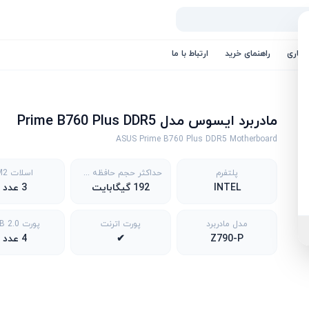
کاری
راهنمای خرید
ارتباط با ما
مادربرد ایسوس مدل Prime B760 Plus DDR5
ASUS Prime B760 Plus DDR5 Motherboard
پلتفرم
حداکثر حجم حافظه قابل پشتیبانی
اسلات M2
INTEL
192 گیگابایت
3 عدد
مدل مادربرد
پورت اترنت
پورت USB 2.0
Z790-P
✔
4 عدد