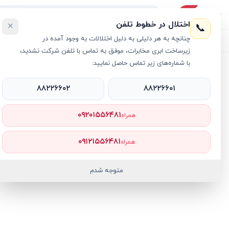
اختلال در خطوط تلفن
×
📞
چنانچه به هر دلیلی به دلیل اختلالات به وجود آمده در
لیست محصولات
خرید اقساطی
خرید سازمانی
فروش عمده و هم
زیرساخت ابری مخابرات، موفق به تماس با تلفن شرکت نشدید،
با شماره‌های زیر تماس حاصل نمایید:
خانه
›
مادر برد - Motherboard
›
مادربرد ایسوس مدل Prime B760 Plus DDR5
۸۸۲۲۶۶۰۲
۸۸۲۲۶۶۰۱
۰۹۲۰۱۵۵۶۴۸۱
همراه
۰۹۱۲۱۵۵۶۴۸۱
همراه
متوجه شدم