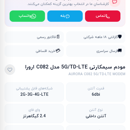
کارشناسانِ ما در انتخابِ بهترین گزینه کمکتان می‌کنند.
تماس
بله
واتساپ
📄
🛡️
گارانتی ۱۸ ماهه شرکتی
فاکتور رسمی
💳
🚚
ارسال سراسری
خرید اقساطی
مودم سیمکارتی 5G/TD-LTE مدل C082 ارورا
AURORA C082 5G/TD-LTE MODEM
قدرت آنتن
شبکه‌های قابل پشتیبانی
2G-3G-4G-LTE
6dbi
نوع آنتن
وای فای
آنتن داخلی
2.4 گیگاهرتز