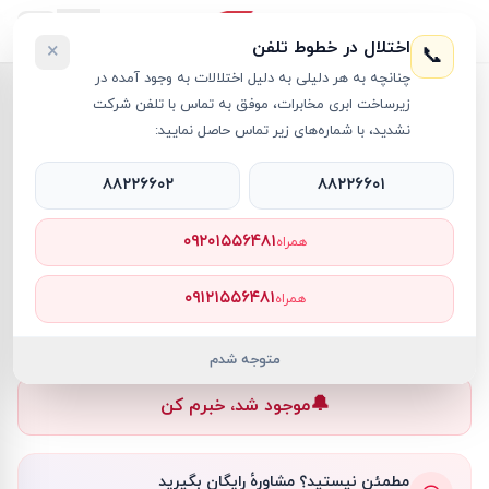
اختلال در خطوط تلفن
×
📞
چنانچه به هر دلیلی به دلیل اختلالات به وجود آمده در
خانه
›
مودم سیکارتی
›
مودم سیمکارتی 5G/TD-LTE مدل C082 ارورا
زیرساخت ابری مخابرات، موفق به تماس با تلفن شرکت
نشدید، با شماره‌های زیر تماس حاصل نمایید:
۸۸۲۲۶۶۰۲
۸۸۲۲۶۶۰۱
مودم سیکارتی
Aurora
کد کالا
RT28236
۰۹۲۰۱۵۵۶۴۸۱
همراه
۰ تومان
۰۹۱۲۱۵۵۶۴۸۱
همراه
ناموجود
ناموجود
متوجه شدم
🔔
موجود شد، خبرم کن
مطمئن نیستید؟ مشاورهٔ رایگان بگیرید