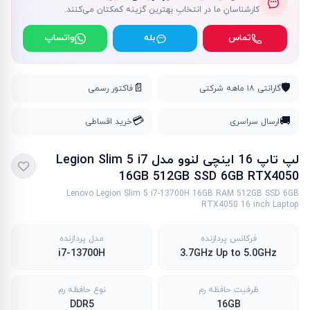
کارشناسانِ ما در انتخابِ بهترین گزینه کمکتان می‌کنند.
تماس
بله
واتساپ
📄
🛡️
گارانتی ۱۸ ماهه شرکتی
فاکتور رسمی
💳
🚚
ارسال سراسری
خرید اقساطی
لپ تاپ 16 اینچی لنوو مدل Legion Slim 5 i7
16GB 512GB SSD 6GB RTX4050
Lenovo Legion Slim 5 i7-13700H 16GB RAM 512GB SSD 6GB
RTX4050 16 inch Laptop
فرکانس پردازنده
مدل پردازنده
i7-13700H
3.7GHz Up to 5.0GHz
ظرفیت حافظه رم
نوع حافظه رم
DDR5
16GB