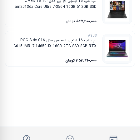
لپ تاپ 16 اینچی اچ پی مدل OMEN 16 16-
am2013dx Core Ultra 7-356H 16GB 512GB SSD
8GB RTX 5060
۵۴۷٬۲۰۰٬۰۰۰ تومان
ASUS
لپ تاپ 16 اینچی ایسوس مدل ROG Strix G16
G615JMR i7-14650HX 16GB 2TB SSD 8GB RTX
5060
۳۵۳٬۹۹۰٬۰۰۰ تومان