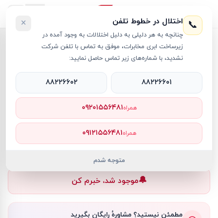
اختلال در خطوط تلفن
×
📞
چنانچه به هر دلیلی به دلیل اختلالات به وجود آمده در
خانه
›
لپ تاپ Legion
›
لپ تاپ 16 اینچی لنوو مدل Legion Slim 5 i7 16GB 512GB SSD 6GB RTX4050
زیرساخت ابری مخابرات، موفق به تماس با تلفن شرکت
نشدید، با شماره‌های زیر تماس حاصل نمایید:
۸۸۲۲۶۶۰۲
۸۸۲۲۶۶۰۱
لپ تاپ Legion
Lenovo
کد کالا
RT22457
۰۹۲۰۱۵۵۶۴۸۱
همراه
۰ تومان
۰۹۱۲۱۵۵۶۴۸۱
همراه
ناموجود
ناموجود
متوجه شدم
🔔
موجود شد، خبرم کن
مطمئن نیستید؟ مشاورهٔ رایگان بگیرید