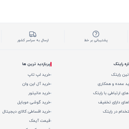
پشتیبانی بر خط
ارسال به سراسر کشور
اره رایتک
پربازدید ترین ها
نین رایتک
خرید لپ تاپ
د عمده و همکاری
خرید آل این وان
 های ارتباطی با رایتک
خرید مانیتور
اهای دارای تخفیف
خرید گوشی موبایل
خدام در رایتک
خرید اقساطی کالای دیجیتال
قیمت آیمک