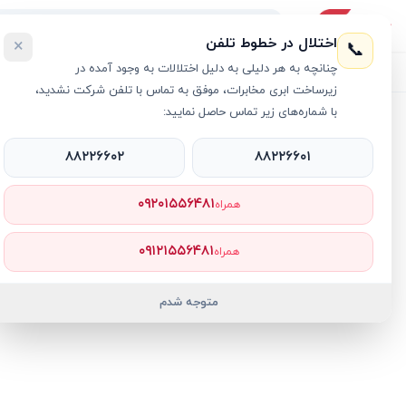
اختلال در خطوط تلفن
×
📞
چنانچه به هر دلیلی به دلیل اختلالات به وجود آمده در
لیست محصولات
خرید اقساطی
خرید سازمانی
فروش عمده و هم
زیرساخت ابری مخابرات، موفق به تماس با تلفن شرکت نشدید،
با شماره‌های زیر تماس حاصل نمایید:
خانه
›
لوازم جانبی گیمینگ
›
واقعیت مجازی
›
عینک هوشمند ری بن متا مدل WAYFARER RW4006
۸۸۲۲۶۶۰۲
۸۸۲۲۶۶۰۱
4
+
۰۹۲۰۱۵۵۶۴۸۱
همراه
۰۹۱۲۱۵۵۶۴۸۱
همراه
متوجه شدم