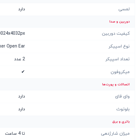
لمسی
دارد
دوربین و صدا
کیفیت دوربین
3024x4032px
نوع اسپیکر
ker Open Ear
تعداد اسپیکر
2 عدد
میکروفون
✔
اتصالات و پورت‌ها
وای فای
دارد
بلوتوث
دارد
باتری و برق
میزان شارژدهی
تا 4 ساعت