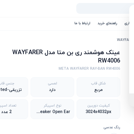
کاری
راهنمای خرید
ارتباط با ما
عینک هوشمند ری بن متا مدل WAYFARER
RW4006
META WAYFARER RAY-BAN RW4006
شکل قاب
لمسی
جنس قاب
مربع
دارد
تزریقی-Injected
کیفیت دوربین
نوع اسپیکر
تعداد اسپی
3024x4032px
Custom-Built Speaker Open Ear
2 عدد
رنگ عدسی