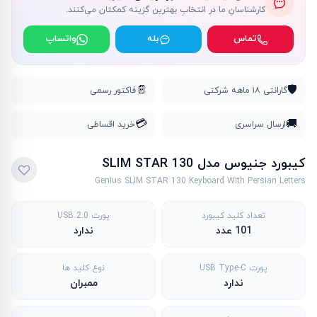
کارشناسانِ ما در انتخابِ بهترین گزینه کمکتان می‌کنند.
تماس
بله
واتساپ
📄
🛡️
گارانتی ۱۸ ماهه شرکتی
فاکتور رسمی
💳
🚚
ارسال سراسری
خرید اقساطی
کیبورد جنیوس مدل SLIM STAR 130
Genius SLIM STAR 130 Keyboard With Persian Letters
تعداد کلید کیبورد
پورت USB 2.0
101 عدد
ندارد
پورت USB Type-C
نوع کلید ها
ندارد
ممبران