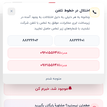
اختلال در خطوط تلفن
×
📞
چنانچه به هر دلیلی به دلیل اختلالات به وجود آمده در
خانه
›
کیبورد
›
کیبورد جنیوس مدل SLIM STAR 130
زیرساخت ابری مخابرات، موفق به تماس با تلفن شرکت
نشدید، با شماره‌های زیر تماس حاصل نمایید:
۸۸۲۲۶۶۰۲
۸۸۲۲۶۶۰۱
کیبورد
Genius
کد کالا
RT16217
۰۹۲۰۱۵۵۶۴۸۱
همراه
۰ تومان
۰۹۱۲۱۵۵۶۴۸۱
همراه
ناموجود
ناموجود
متوجه شدم
🔔
موجود شد، خبرم کن
مطمئن نیستید؟ مشاورهٔ رایگان بگیرید