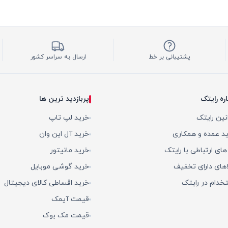
پشتیبانی بر خط
ارسال به سراسر کشور
اره رایتک
پربازدید ترین ها
نین رایتک
خرید لپ تاپ
د عمده و همکاری
خرید آل این وان
 های ارتباطی با رایتک
خرید مانیتور
اهای دارای تخفیف
خرید گوشی موبایل
خدام در رایتک
خرید اقساطی کالای دیجیتال
قیمت آیمک
قیمت مک بوک