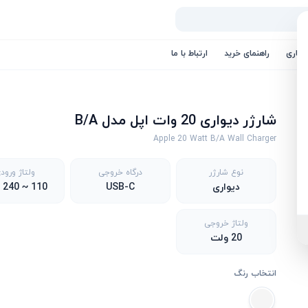
کاری
راهنمای خرید
ارتباط با ما
شارژر دیواری 20 وات اپل مدل B/A
Apple 20 Watt B/A Wall Charger
نوع شارژر
درگاه خروجی
ولتاژ ورود
دیواری
USB-C
110 ~ 240 ولت
ولتاژ خروجی
20 ولت
انتخاب رنگ