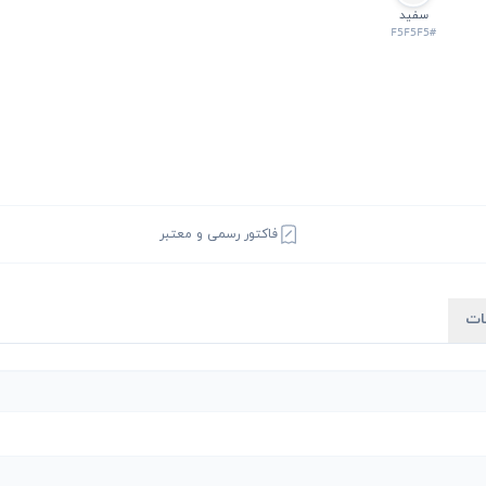
سفید
#F5F5F5
فاکتور رسمی و معتبر
ات