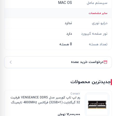
سیستم عامل
MAC OS
سایر مشخصات
درایو نوری
ندارد
نور صفحه کیبورد
دارد
تعداد هسته
8 هسته
درخواست خرید عمده
جدیدترین محصولات
Corsair
رم لپ تاپ کورسیر مدل VENGEANCE DDR5 ظرفیت
32 گیگابایت (1×32GB) فرکانس 4800MHz تایمینگ
CL40
۷۱٬۰۰۰٬۰۰۰ تومان