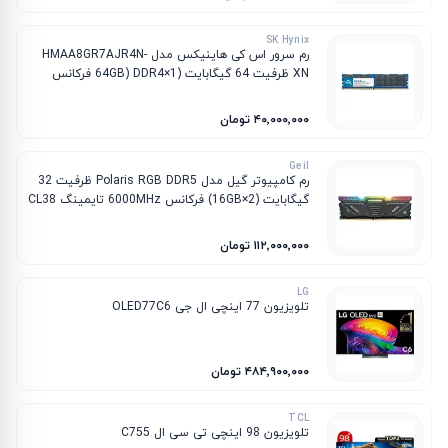
SK Hynix
رم سرور اس کی هاینیکس مدل HMAA8GR7AJR4N-
XN ظرفیت 64 گیگابایت (1×64GB) DDR4 فرکانس
3200MHz تایمینگ CL22
۴۰٬۰۰۰٬۰۰۰ تومان
Geil
رم کامپیوتر گیل مدل Polaris RGB DDR5 ظرفیت 32
گیگابایت (2×16GB) فرکانس 6000MHz تایمینگ CL38
۱۱۲٬۰۰۰٬۰۰۰ تومان
LG
تلویزیون 77 اینچی ال جی OLED77C6
۴۸۴٬۹۰۰٬۰۰۰ تومان
TCL
تلویزیون 98 اینچی تی سی ال C755