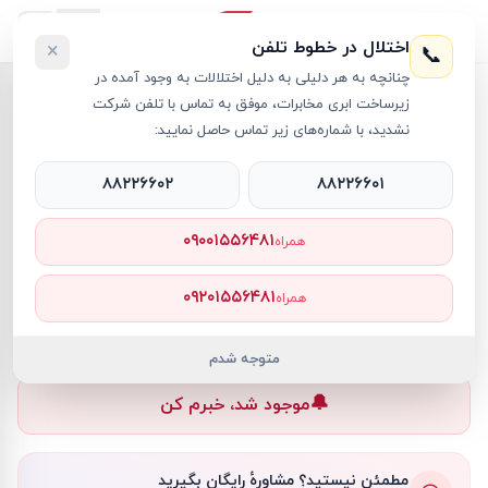
اختلال در خطوط تلفن
×
📞
چنانچه به هر دلیلی به دلیل اختلالات به وجود آمده در
خانه
›
مک بوک ایر M1
›
لپ تاپ 13.3 اینچی اپل مدل MacBook Air MGND3 8GB 256GB SSD
زیرساخت ابری مخابرات، موفق به تماس با تلفن شرکت
نشدید، با شماره‌های زیر تماس حاصل نمایید:
۸۸۲۲۶۶۰۲
۸۸۲۲۶۶۰۱
مک بوک ایر M1
Apple
کد کالا
RT14731
۰۹۰۰۱۵۵۶۴۸۱
همراه
۰ تومان
۰۹۲۰۱۵۵۶۴۸۱
همراه
ناموجود
ناموجود
متوجه شدم
🔔
موجود شد، خبرم کن
مطمئن نیستید؟ مشاورهٔ رایگان بگیرید