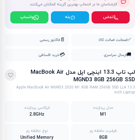
کارشناسانِ ما در انتخابِ بهترین گزینه کمکتان می‌کنند.
تماس
بله
واتساپ
📄
✅
ضمانت اصالت کالا
فاکتور رسمی
💳
🚚
ارسال سراسری
خرید اقساطی
لپ تاپ 13.3 اینچی اپل مدل MacBook Air
MGND3 8GB 256GB SSD
Apple MacBook Air MGND3 2020 M1 8GB RAM 256GB SSD LLA 13.3
inch Laptop
مدل پردازنده
فرکانس پردازنده
2.8GHz
M1
ظرفیت حافظه رم
نوع حافظه رم
Unified Memory
8GB