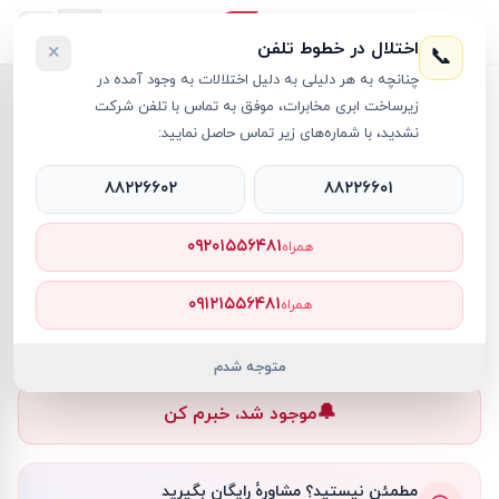
اختلال در خطوط تلفن
×
📞
چنانچه به هر دلیلی به دلیل اختلالات به وجود آمده در
خانه
›
لپ تاپ Katana
›
لپ تاپ 15.6 اینچی ام اس آی مدل Katana 15 B13VGK i7 16GB 1TB SSD 8GB RTX4070
زیرساخت ابری مخابرات، موفق به تماس با تلفن شرکت
نشدید، با شماره‌های زیر تماس حاصل نمایید:
۸۸۲۲۶۶۰۲
۸۸۲۲۶۶۰۱
لپ تاپ Katana
MSI
کد کالا
RT11345
۰۹۲۰۱۵۵۶۴۸۱
همراه
۰ تومان
۰۹۱۲۱۵۵۶۴۸۱
همراه
ناموجود
ناموجود
متوجه شدم
🔔
موجود شد، خبرم کن
مطمئن نیستید؟ مشاورهٔ رایگان بگیرید