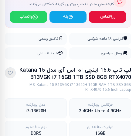
کارشناسانِ ما در انتخابِ بهترین گزینه کمکتان می‌کنند.
تماس
بله
واتساپ
📄
🛡️
گارانتی ۱۸ ماهه شرکتی
فاکتور رسمی
💳
🚚
ارسال سراسری
خرید اقساطی
لپ تاپ 15.6 اینچی ام اس آی مدل Katana 15
B13VGK i7 16GB 1TB SSD 8GB RTX4070
MSI Katana 15 B13VGK i7-13620H 16GB RAM 1TB SSD 8GB
RTX4070 15.6 Inch Laptop
فرکانس پردازنده
مدل پردازنده
i7-13620H
2.4GHz Up to 4.9GHz
ظرفیت حافظه رم
نوع حافظه رم
DDR5
16GB