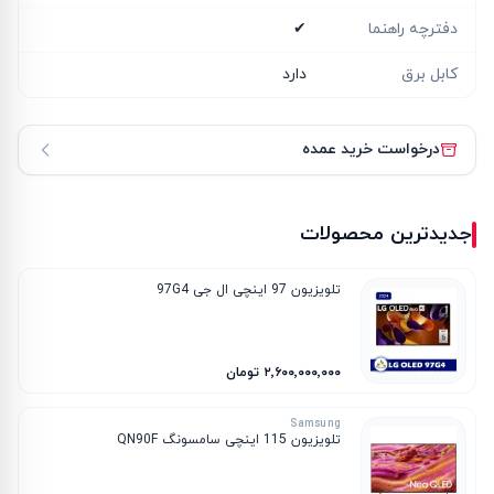
دفترچه راهنما
✔
کابل برق
دارد
درخواست خرید عمده
جدیدترین محصولات
تلویزیون 97 اینچی ال جی 97G4
۲٬۶۰۰٬۰۰۰٬۰۰۰ تومان
Samsung
تلویزیون 115 اینچی سامسونگ QN90F