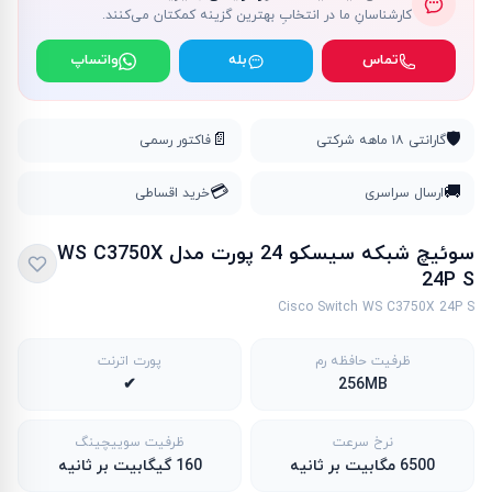
کارشناسانِ ما در انتخابِ بهترین گزینه کمکتان می‌کنند.
تماس
بله
واتساپ
📄
🛡️
گارانتی ۱۸ ماهه شرکتی
فاکتور رسمی
💳
🚚
ارسال سراسری
خرید اقساطی
سوئیچ شبکه سیسکو 24 پورت مدل WS C3750X
24P S
Cisco Switch WS C3750X 24P S
ظرفیت حافظه رم
پورت اترنت
✔
256MB
نرخ سرعت
ظرفیت سوییچینگ
6500 مگابیت بر ثانیه
160 گیگابیت بر ثانیه