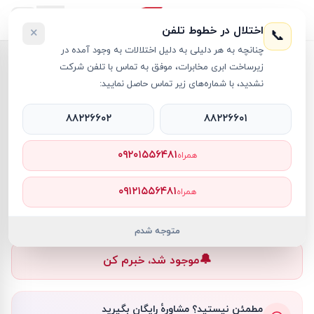
اختلال در خطوط تلفن
×
📞
چنانچه به هر دلیلی به دلیل اختلالات به وجود آمده در
خانه
›
سوئیچ شبکه
›
سوئیچ شبکه سیسکو 24 پورت مدل WS C3750X 24P S
زیرساخت ابری مخابرات، موفق به تماس با تلفن شرکت
نشدید، با شماره‌های زیر تماس حاصل نمایید:
۸۸۲۲۶۶۰۲
۸۸۲۲۶۶۰۱
سوئیچ شبکه
Cisco
کد کالا
RT10183
۰۹۲۰۱۵۵۶۴۸۱
همراه
—
۰۹۱۲۱۵۵۶۴۸۱
همراه
ناموجود
ناموجود
متوجه شدم
🔔
موجود شد، خبرم کن
مطمئن نیستید؟ مشاورهٔ رایگان بگیرید