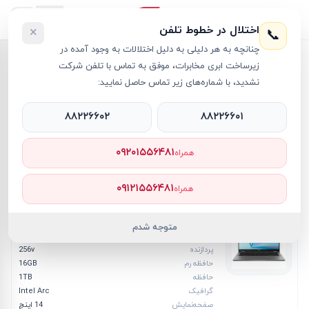
اختلال در خطوط تلفن
×
📞
چنانچه به هر دلیلی به دلیل اختلالات به وجود آمده در
زیرساخت ابری مخابرات، موفق به تماس با تلفن شرکت
خانه
/
لپ تاپ Vivobook
نشدید، با شماره‌های زیر تماس حاصل نمایید:
لپ تاپ Vivobook
۸۸۲۲۶۶۰۲
۸۸۲۲۶۶۰۱
فیلترها
۰۹۲۰۱۵۵۶۴۸۱
همراه
۳۶۳
محصول
جدیدترین
ارزان‌ترین
گران‌ترین
پرفروش‌ترین
۰۹۱۲۱۵۵۶۴۸۱
همراه
لپ تاپ 14 اینچی دوکاربره ایسوس مدل Vivobook Flip
متوجه شدم
14 Core Ultra 7 16GB 1TB SSD Intel Arc
پردازنده
256v
حافظه رم
16GB
حافظه
1TB
گرافیک
Intel Arc
صفحه‌نمایش
14 اینچ