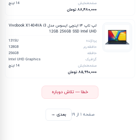
صفحه‌نمایش
14 اینچ
۸۸٬۴۸۰٬۰۰۰ تومان
لپ تاپ ۱۴ اینچی ایسوس مدل Vivobook X1404VA i3
12GB 256GB SSD Intel UHD
پردازنده
1315U
حافظه رم
128GB
حافظه
256GB
گرافیک
Intel UHD Graphics
صفحه‌نمایش
14 اینچ
۸۵٬۹۹۰٬۰۰۰ تومان
خطا — تلاش دوباره
صفحه
۱
از
۱۹
بعدی →