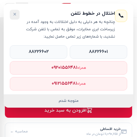
اختلال در خطوط تلفن
×
📞
چنانچه به هر دلیلی به دلیل اختلالات به وجود آمده در
خانه
›
لپ تاپ Vivobook
›
زیرساخت ابری مخابرات، موفق به تماس با تلفن شرکت
لپ تاپ 15.6 اینچی ایسوس مدل Vivobook 15 F1504VA Core 5 24GB 512GB SSD ‎Intel
نشدید، با شماره‌های زیر تماس حاصل نمایید:
۸۸۲۲۶۶۰۲
۸۸۲۲۶۶۰۱
۰۹۲۰۱۵۵۶۴۸۱
همراه
لپ تاپ Vivobook
ASUS
کد کالا
RT59717
۰۹۱۲۱۵۵۶۴۸۱
همراه
۱۲۰٬۹۹۰٬۰۰۰ تومان
موجود
متوجه شدم
افزودن به سبد خرید
خرید اقساطی
محاسبه ←
از
۱۱٬۰۹۰٬۷۵۱ تومان
در ماه