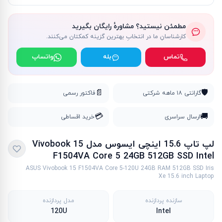
مطمئن نیستید؟ مشاورهٔ رایگان بگیرید
کارشناسانِ ما در انتخابِ بهترین گزینه کمکتان می‌کنند.
تماس
بله
واتساپ
📄
🛡️
گارانتی ۱۸ ماهه شرکتی
فاکتور رسمی
💳
🚚
ارسال سراسری
خرید اقساطی
لپ تاپ 15.6 اینچی ایسوس مدل Vivobook 15
F1504VA Core 5 24GB 512GB SSD ‎Intel
ASUS Vivobook 15 F1504VA Core 5-120U 24GB RAM 512GB SSD Iris
Xe 15.6 inch Laptop
سازنده پردازنده
مدل پردازنده
120U
Intel