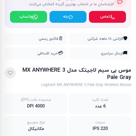
کارشناسانِ ما در انتخابِ بهترین گزینه کمکتان می‌کنند.
تماس
بله
واتساپ
📄
🛡️
گارانتی ۱۸ ماهه شرکتی
فاکتور رسمی
💳
🚚
ارسال سراسری
خرید اقساطی
موس بی سیم لاجیتک مدل MX ANYWHERE 3
Pale Gray
Logitech MX ANYWHERE 3 Pale Gray Wireless Mouse
تعداد کلید
محدوده دقت (DPI)
6 عدد
4000 DPI
سرعت
نوع سوییچ
220 IPS
مکانیکال