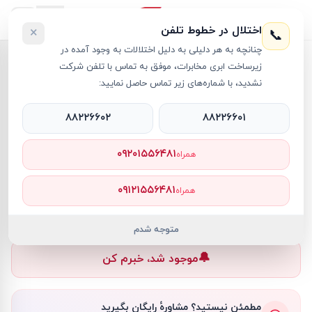
اختلال در خطوط تلفن
×
📞
چنانچه به هر دلیلی به دلیل اختلالات به وجود آمده در
خانه
›
موس
›
موس بی سیم لاجیتک مدل MX ANYWHERE 3 Pale Gray
زیرساخت ابری مخابرات، موفق به تماس با تلفن شرکت
نشدید، با شماره‌های زیر تماس حاصل نمایید:
۸۸۲۲۶۶۰۲
۸۸۲۲۶۶۰۱
موس
Logitech
کد کالا
RT9958
۰۹۲۰۱۵۵۶۴۸۱
همراه
۰ تومان
۰۹۱۲۱۵۵۶۴۸۱
همراه
ناموجود
ناموجود
متوجه شدم
🔔
موجود شد، خبرم کن
مطمئن نیستید؟ مشاورهٔ رایگان بگیرید