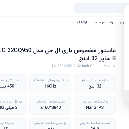
کاری
راهنمای خرید
ارتباط با ما
مانیتور مخصوص بازی ال جی مدل G 32GQ950
B سایز 32 اینچ
LG 32GQ950 B 32 inch Gaming Monitor
اندازه صفحه نمایش
نرخ بروز رسانی نمایشگر
حداکثر روشن
32 اینچ
160Hz
450 نیت
نوع صفحه نمایش
دقت صفحه نمایش
حداقل زمان پاس
Nano IPS
3840*2160
3 میلی ثانیه
نسبت صفحه نمایش
پوشش صفحه نمایش
سازنده پن