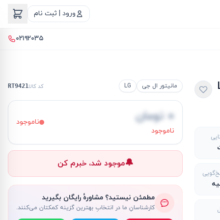
ورود | ثبت نام
۰۲۱۹۲۰۳۵
L
مانیتور ال جی
LG
کد کالا
RT9421
۰ تومان
ناموجود
ناموجود
ایی
🔔
موجود شد، خبرم کن
خ‌گویی
مطمئن نیستید؟ مشاورهٔ رایگان بگیرید
کارشناسانِ ما در انتخابِ بهترین گزینه کمکتان می‌کنند.
ل