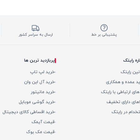
پشتیبانی بر خط
ارسال به سراسر کشور
اره رایتک
پربازدید ترین ها
نین رایتک
خرید لپ تاپ
د عمده و همکاری
خرید آل این وان
 های ارتباطی با رایتک
خرید مانیتور
اهای دارای تخفیف
خرید گوشی موبایل
خدام در رایتک
خرید اقساطی کالای دیجیتال
قیمت آیمک
قیمت مک بوک