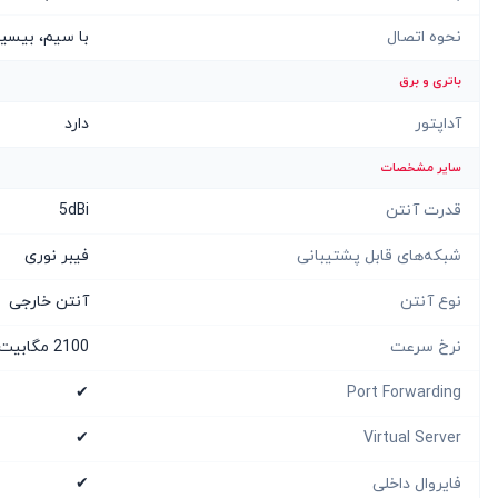
نحوه اتصال
با سیم، بیسی
باتری و برق
آداپتور
دارد
سایر مشخصات
قدرت آنتن
5dBi
شبکه‌های قابل پشتیبانی
فیبر نوری
نوع آنتن
آنتن خارجی
نرخ سرعت
2100 مگابیت بر ثانیه، 300 مگابیت بر ثانیه
✔
Port Forwarding
✔
Virtual Server
فایروال داخلی
✔