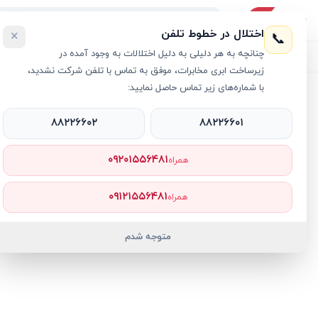
اختلال در خطوط تلفن
×
📞
چنانچه به هر دلیلی به دلیل اختلالات به وجود آمده در
لیست محصولات
خرید اقساطی
خرید سازمانی
فروش عمده و هم
زیرساخت ابری مخابرات، موفق به تماس با تلفن شرکت نشدید،
با شماره‌های زیر تماس حاصل نمایید:
خانه
›
مودم فیبر نوری
›
مودم فیبر نوری HUAWEI ONT EG8245W5
۸۸۲۲۶۶۰۲
۸۸۲۲۶۶۰۱
۰۹۲۰۱۵۵۶۴۸۱
همراه
۰۹۱۲۱۵۵۶۴۸۱
همراه
متوجه شدم