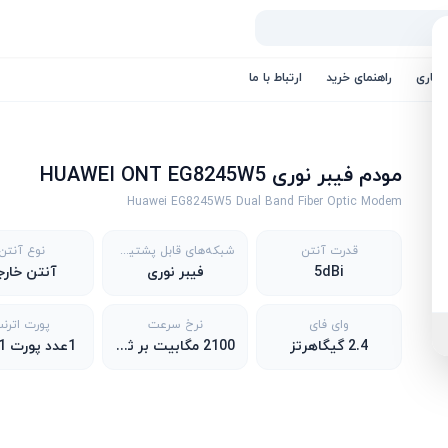
کاری
راهنمای خرید
ارتباط با ما
مودم فیبر نوری HUAWEI ONT EG8245W5
Huawei EG8245W5 Dual Band Fiber Optic Modem
قدرت آنتن
شبکه‌های قابل پشتیبانی
نوع آنتن
5dBi
فیبر نوری
آنتن خار
وای فای
نرخ سرعت
پورت اترن
2.4 گیگاهرتز
2100 مگابیت بر ثانیه
1عدد پورت RJ-11