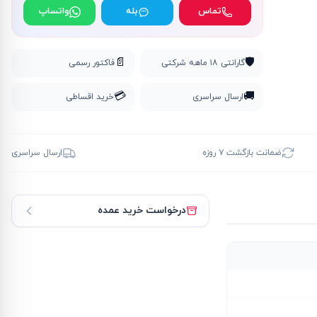
تماس
بله
واتساپ
📄
🛡️
گارانتی ۱۸ ماهه شرکتی
فاکتور رسمی
💳
🚚
ارسال سراسری
خرید اقساطی
ضمانت بازگشت ۷ روزه
ارسال سراسری
درخواست خرید عمده