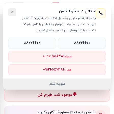
اختلال در خطوط تلفن
×
📞
چنانچه به هر دلیلی به دلیل اختلالات به وجود آمده در
خانه
›
سوئیچ شبکه
›
سوئیچ 8 پورت تی پی لینک TL SF1008P
زیرساخت ابری مخابرات، موفق به تماس با تلفن شرکت
نشدید، با شماره‌های زیر تماس حاصل نمایید:
۸۸۲۲۶۶۰۲
۸۸۲۲۶۶۰۱
سوئیچ شبکه
TP-Link
کد کالا
RT8261
۰۹۲۰۱۵۵۶۴۸۱
همراه
—
۰۹۱۲۱۵۵۶۴۸۱
همراه
ناموجود
ناموجود
متوجه شدم
🔔
موجود شد، خبرم کن
مطمئن نیستید؟ مشاورهٔ رایگان بگیرید