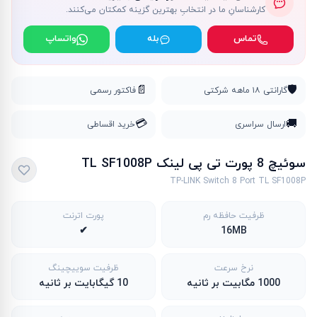
کارشناسانِ ما در انتخابِ بهترین گزینه کمکتان می‌کنند.
تماس
بله
واتساپ
📄
🛡️
گارانتی ۱۸ ماهه شرکتی
فاکتور رسمی
💳
🚚
ارسال سراسری
خرید اقساطی
سوئیچ 8 پورت تی پی لینک TL SF1008P
TP-LINK Switch 8 Port TL SF1008P
ظرفیت حافظه رم
پورت اترنت
✔
16MB
نرخ سرعت
ظرفیت سوییچینگ
1000 مگابیت بر ثانیه
10 گیگابایت بر ثانیه