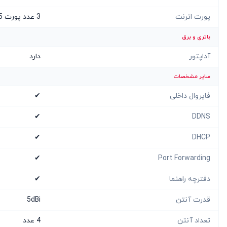
پورت اترنت
3 عدد پورت RJ-45
باتری و برق
آداپتور
دارد
سایر مشخصات
فایروال داخلی
✔
✔
DDNS
✔
DHCP
✔
Port Forwarding
دفترچه راهنما
✔
قدرت آنتن
5dBi
تعداد آنتن
4 عدد