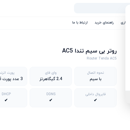
کاری
راهنمای خرید
ارتباط با ما
روتر بی سیم تندا AC5
Router Tenda AC5
نحوه اتصال
وای فای
پورت اترن
با سیم
2.4 گیگاهرتز
3 عدد پورت RJ-45
فایروال داخلی
DDNS
DHCP
✔
✔
✔