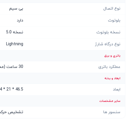
نوع اتصال
بی سیم
بلوتوث
دارد
نسخه بلوتوث
نسخه 5.0
نوع درگاه شارژ
Lightning
باتری و برق
عملکرد باتری
30 ساعت (محفظه شارژ)، 4 ساعت (در حالت مکالمه)، 6 ساعت (در حالت پخش موسیقی)
ابعاد و بدنه
ابعاد
46.5 * 21 * 54 میلیمتر
سایر مشخصات
سنسور ها
تشخیص حرکت، حسگر فشار