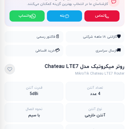
کارشناسانِ ما در انتخابِ بهترین گزینه کمکتان می‌کنند.
تماس
بله
واتساپ
📄
🛡️
گارانتی ۱۸ ماهه شرکتی
فاکتور رسمی
💳
🚚
ارسال سراسری
خرید اقساطی
روتر میکروتیک مدل Chateau LTE7
MikroTik Chateau LTE7 Router
تعداد آنتن
قدرت آنتن
4 عدد
5dBi
نوع آنتن
نحوه اتصال
آنتن خارجی
با سیم