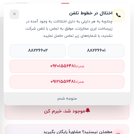
اختلال در خطوط تلفن
×
📞
چنانچه به هر دلیلی به دلیل اختلالات به وجود آمده در
خانه
›
روتر
›
روتر میکروتیک مدل Chateau LTE7
زیرساخت ابری مخابرات، موفق به تماس با تلفن شرکت
نشدید، با شماره‌های زیر تماس حاصل نمایید:
۸۸۲۲۶۶۰۲
۸۸۲۲۶۶۰۱
روتر
MikroTik
کد کالا
RT68890
۰۹۲۰۱۵۵۶۴۸۱
همراه
۰ تومان
۰۹۱۲۱۵۵۶۴۸۱
همراه
ناموجود
ناموجود
متوجه شدم
🔔
موجود شد، خبرم کن
مطمئن نیستید؟ مشاورهٔ رایگان بگیرید