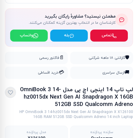
مطمئن نیستید؟ مشاورهٔ رایگان بگیرید
کارشناسانِ ما در انتخابِ بهترین گزینه کمکتان می‌کنند.
تماس
بله
واتساپ
📄
🛡️
گارانتی ۱۸ ماهه شرکتی
فاکتور رسمی
💳
🚚
ارسال سراسری
خرید اقساطی
لپ تاپ 14 اینچی اچ پی مدل OmniBook 3 14-
hz0015dx Next Gen AI Snapdragon X 16GB
512GB SSD Qualcomm Adreno
HP OmniBook 3 14-hz0015dx Next Gen AI Snapdragon X X126100
16GB RAM 512GB SSD Qualcomm Adreno 14 inch Laptop
سازنده پردازنده
مدل پردازنده