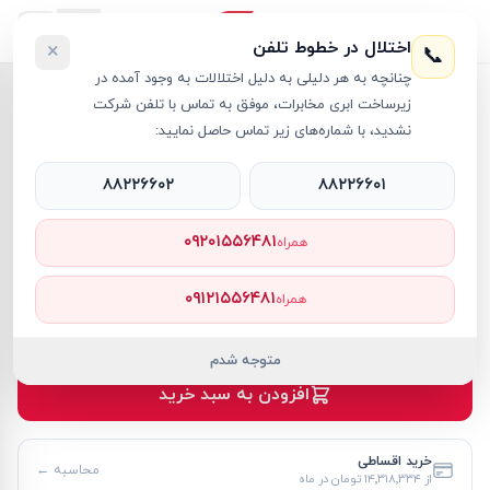
اختلال در خطوط تلفن
×
📞
چنانچه به هر دلیلی به دلیل اختلالات به وجود آمده در
خانه
›
لپ تاپ OmniBook
›
زیرساخت ابری مخابرات، موفق به تماس با تلفن شرکت
لپ تاپ 14 اینچی اچ پی مدل OmniBook 3 14-hz0015dx Next Gen AI Snapdragon X 16GB 512GB SSD Qualcomm Adreno
نشدید، با شماره‌های زیر تماس حاصل نمایید:
۸۸۲۲۶۶۰۲
۸۸۲۲۶۶۰۱
۰۹۲۰۱۵۵۶۴۸۱
همراه
لپ تاپ OmniBook
HP
کد کالا
RT68564
۰۹۱۲۱۵۵۶۴۸۱
همراه
۱۵۶٬۲۰۰٬۰۰۰ تومان
موجود
متوجه شدم
افزودن به سبد خرید
خرید اقساطی
محاسبه ←
از
۱۴٬۳۱۸٬۳۳۴ تومان
در ماه