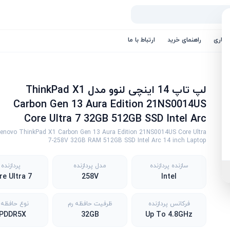
کاری
راهنمای خرید
ارتباط با ما
لپ تاپ 14 اینچی لنوو مدل ThinkPad X1
Carbon Gen 13 Aura Edition 21NS0014US
Core Ultra 7 32GB 512GB SSD Intel Arc
Lenovo ThinkPad X1 Carbon Gen 13 Aura Edition 21NS0014US Core Ultra
7-258V 32GB RAM 512GB SSD Intel Arc 14 inch Laptop
سازنده پردازنده
مدل پردازنده
پردازنده
re Ultra 7
258V
Intel
فرکانس پردازنده
ظرفیت حافظه رم
نوع حافظه 
PDDR5X
32GB
Up To 4.8GHz