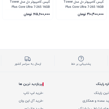
کیس کامپیوتر دل مدل Tower
کیس کامپیوتر دل مدل Tower
Plus Core Ultra 7-265 16GB
Plus Core Ultra 7-265 16GB
1TB SSD 12GB RTX 5070
1TB SSD 8GB RTX 5060
۴۱۰٬۴۰۰٬۰۰۰ تومان
۶۱۵٬۶۰۰٬۰۰۰ تومان
پشتیبانی بر خط
ارسال به سراسر کشور
اره رایتک
پربازدید ترین ها
نین رایتک
خرید لپ تاپ
د عمده و همکاری
خرید آل این وان
 های ارتباطی با رایتک
خرید مانیتور