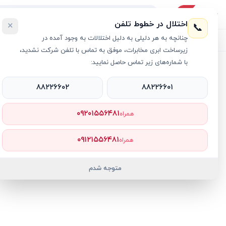
اختلال در خطوط تلفن
×
📞
چنانچه به هر دلیلی به دلیل اختلالات به وجود آمده در
لیست محصولات
خرید اقساطی
خرید سازمانی
فروش عمده و هم
زیرساخت ابری مخابرات، موفق به تماس با تلفن شرکت نشدید،
با شماره‌های زیر تماس حاصل نمایید:
خانه
›
لپ تاپ ThinkPad
›
لپ تاپ 14 اینچی لنوو مدل ThinkPad X1 Carbon Gen 13 Aura Edition 21NS0014US Core Ultra 7 32GB 512GB SSD Intel Arc
۸۸۲۲۶۶۰۲
۸۸۲۲۶۶۰۱
۰۹۲۰۱۵۵۶۴۸۱
همراه
۰۹۱۲۱۵۵۶۴۸۱
همراه
متوجه شدم