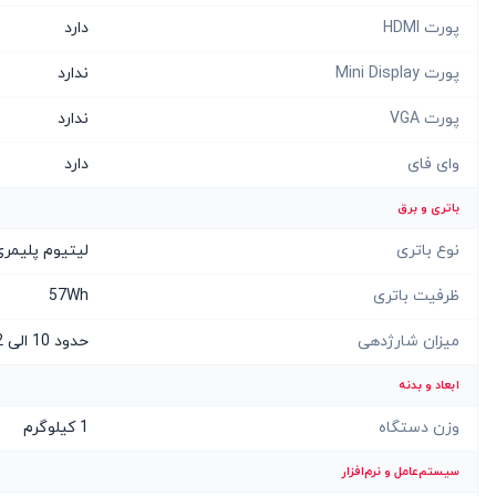
پورت HDMI
دارد
پورت Mini Display
ندارد
پورت VGA
ندارد
وای فای
دارد
باتری و برق
نوع باتری
لیتیوم پلیمر
ظرفیت باتری
57Wh
میزان شارژدهی
حدود 10 الی 12 ساعت
ابعاد و بدنه
وزن دستگاه
1 کیلوگرم
سیستم‌عامل و نرم‌افزار