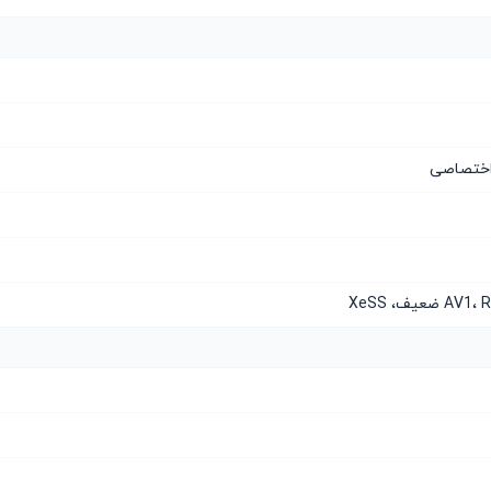
اختصاصی
عیف، XeSS