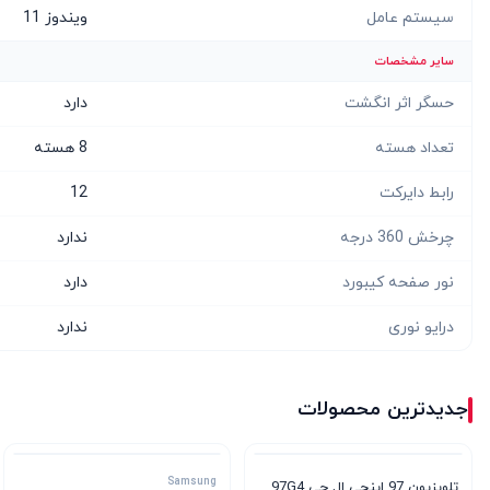
سیستم عامل
ویندوز 11
سایر مشخصات
حسگر اثر انگشت
دارد
تعداد هسته
8 هسته
رابط دایرکت
12
چرخش 360 درجه
ندارد
نور صفحه کیبورد
دارد
درایو نوری
ندارد
جدیدترین محصولات
Samsung
تلویزیون 97 اینچی ال جی 97G4