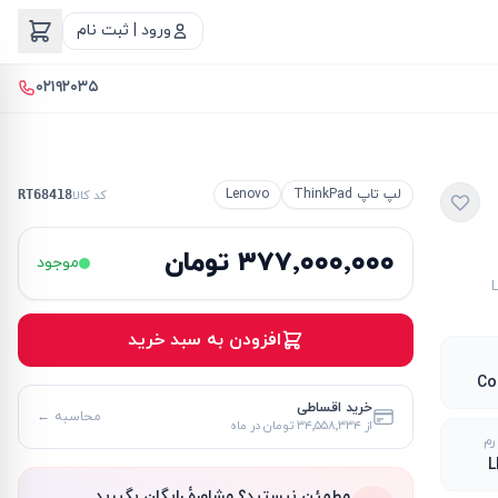
ورود | ثبت نام
۰۲۱۹۲۰۳۵
لپ تاپ ThinkPad
Lenovo
کد کالا
RT68418
۳۷۷٬۰۰۰٬۰۰۰ تومان
موجود
افزودن به سبد خرید
Co
خرید اقساطی
محاسبه ←
از
۳۴٬۵۵۸٬۳۳۴ تومان
در ماه
رم
L
مطمئن نیستید؟ مشاورهٔ رایگان بگیرید