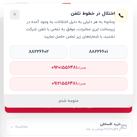
اختلال در خطوط تلفن
×
📞
چنانچه به هر دلیلی به دلیل اختلالات به وجود آمده در
خانه
›
آل این وان لنوو
›
کامپیوتر آل این وان لنوو 27 اینچی مدل IdeaCentre 27IRH9 i7 8GB 512GB SSD Intel UHD
زیرساخت ابری مخابرات، موفق به تماس با تلفن شرکت
نشدید، با شماره‌های زیر تماس حاصل نمایید:
۸۸۲۲۶۶۰۲
۸۸۲۲۶۶۰۱
آل این وان لنوو
Lenovo
کد کالا
RT67795
۰۹۲۰۱۵۵۶۴۸۱
همراه
۱۷۶٬۴۸۹٬۰۰۰ تومان
۰۹۱۲۱۵۵۶۴۸۱
همراه
موجود
متوجه شدم
افزودن به سبد خرید
خرید اقساطی
محاسبه ←
از
۱۶٬۱۷۸٬۱۵۹ تومان
در ماه