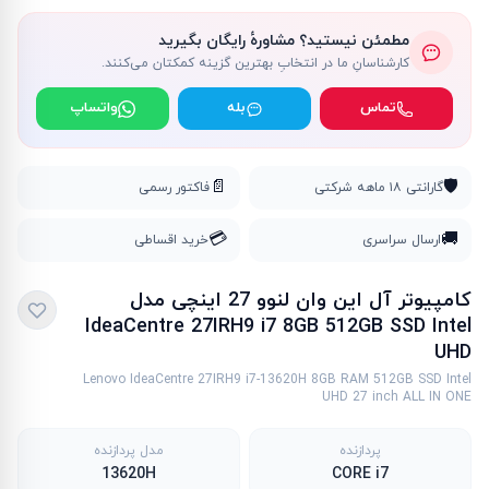
مطمئن نیستید؟ مشاورهٔ رایگان بگیرید
کارشناسانِ ما در انتخابِ بهترین گزینه کمکتان می‌کنند.
تماس
بله
واتساپ
📄
🛡️
گارانتی ۱۸ ماهه شرکتی
فاکتور رسمی
💳
🚚
ارسال سراسری
خرید اقساطی
کامپیوتر آل این وان لنوو 27 اینچی مدل
IdeaCentre 27IRH9 i7 8GB 512GB SSD Intel
UHD
Lenovo IdeaCentre 27IRH9 i7-13620H 8GB RAM 512GB SSD Intel
UHD 27 inch ALL IN ONE
پردازنده
مدل پردازنده
13620H
CORE i7